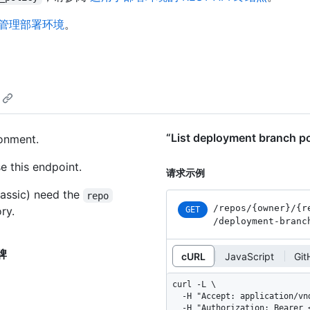
管理部署环境
。
“List deployment branch
ronment.
e this endpoint.
请求示例
assic) need the
repo
/repos
/{owner}
/{r
ry.
GET
/deployment-branc
令牌
cURL
JavaScript
Gi
curl -L \

  -H "Accept: application/vnd.github+json" \

  -H "Authorization: Bearer <YOUR-TOKEN>" \
