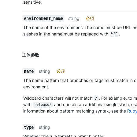
sensitive.
string
必须
environment_name
The name of the environment. The name must be URL en
slashes in the name must be replaced with
.
%2F
主体参数
string
必须
name
The name pattern that branches or tags must match in or
environment.
Wildcard characters will not match
. For example, to 
/
with
and contain an additional single slash, u
release/
information about pattern matching syntax, see the
Ruby
string
type
Whether this rule targets a branch or tag