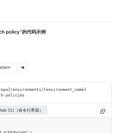
ranch policy”的代码示例
repo}
/environments
/{environment_
name}
ch-policies
tHub CLI（命令行界面）