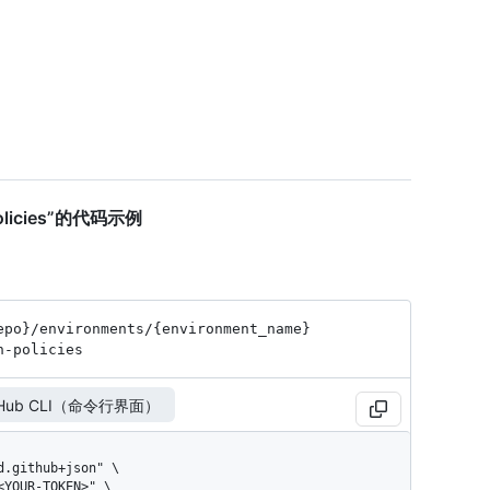
 policies”的代码示例
epo}
/environments
/{environment_
name}
h-policies
tHub CLI（命令行界面）