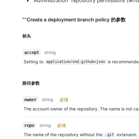
"Administration" repository permissions (writ
“”Create a deployment branch policy 的参数
标头
string
accept
Setting to
is recommende
application/vnd.github+json
路径参数
string
必须
owner
The account owner of the repository. The name is not cas
string
必须
repo
The name of the repository without the
extension.
.git