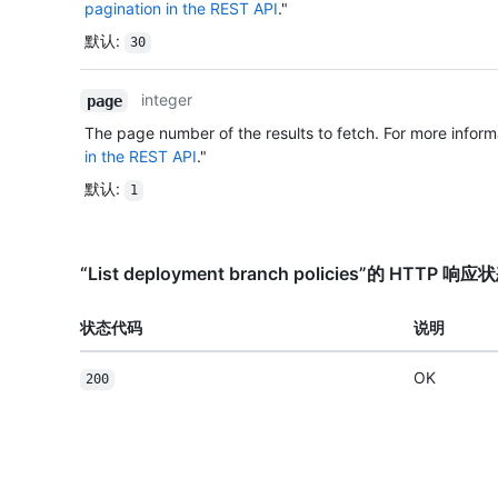
pagination in the REST API
."
默认
:
30
integer
page
The page number of the results to fetch. For more inform
in the REST API
."
默认
:
1
“List deployment branch policies”的 HTTP 
状态代码
说明
OK
200