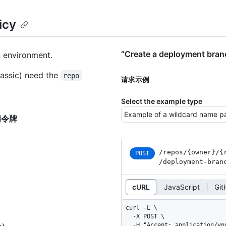
icy
“Create a deployment b
n environment.
assic) need the
repo
请求示例
Select the example type
访问令牌
/repos
/{owner}
/{
POST
/deployment-bran
cURL
JavaScript
Gi
curl -L \

  -X POST \

  -H "Accept: application/vnd.github+json" \
