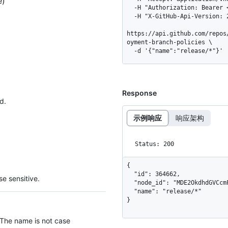
e)
  -H "Authorization: Bearer <YOUR-TOKEN>" \

  -H "X-GitHub-Api-Version: 2026-03-10" \

https://api.github.com/repos
oyment-branch-policies \

  -d '{"name":"release/*"}'
Response
d.
示例响应
响应架构
Status: 200
{

  "id": 364662,

e sensitive.
  "node_id": "MDE2OkdhdGVCcmFuY2hQb2xpY3kzNjQ2NjI=",

  "name": "release/*"

}
 The name is not case