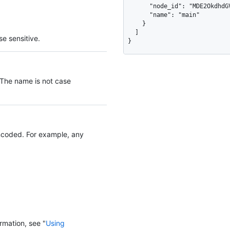
      "node_id": "MDE2OkdhdGVCcmFuY2hQb2xpY3kzNjE0NzI=",

      "name": "main"

    }

  ]

e sensitive.
}
 The name is not case
coded. For example, any
rmation, see "
Using