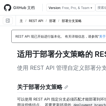
Skip
to
GitHub 文档
搜索
Version:
Free, Pro, & Team
main
content
主
REST API
部署
部署分支策略
名
名
名
名
名
名
名
名
名
名
名
名
名
称,
称,
称,
称,
称,
称,
称,
称,
称,
称,
称,
称,
称,
REST API 现已开始进行版本化。
有关详细信息，请参阅“
关于
类
类
类
类
类
类
类
类
类
类
类
类
类
型,
型,
型,
型,
型,
型,
型,
型,
型,
型,
型,
型,
型,
说
说
说
说
说
说
说
说
说
说
说
说
说
适用于部署分支策略的 REST
明
明
明
明
明
明
明
明
明
明
明
明
明
使用 REST API 管理自定义部署
关于部署分支策略
可以使用 REST API 指定分支必须匹配才能部署
用这些终结点。 若要更新环境的
deployment_branch