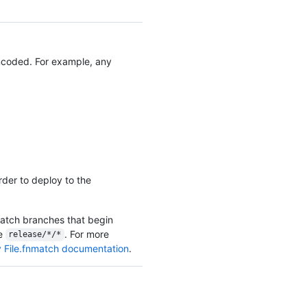
coded. For example, any
der to deploy to the
match branches that begin
se
. For more
release/*/*
 File.fnmatch documentation
.