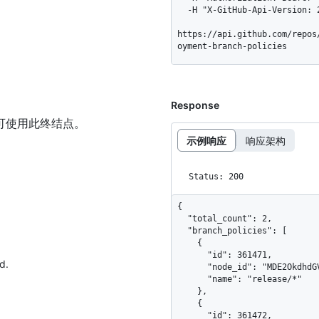
  -H "X-GitHub-Api-Version: 2026-03-10" \

https://api.github.com/repos
oyment-branch-policies
Response
可使用此终结点。
示例响应
响应架构
Status: 200
{

  "total_count": 2,

  "branch_policies": [

    {

      "id": 361471,

d.
      "node_id": "MDE2OkdhdGVCcmFuY2hQb2xpY3kzNjE0NzE=",

      "name": "release/*"

    },

    {

      "id": 361472,
