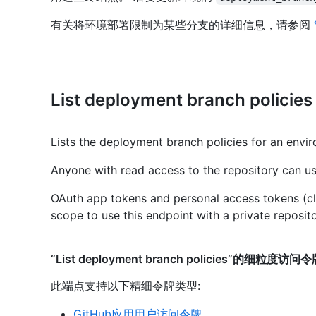
有关将环境部署限制为某些分支的详细信息，请参阅
List deployment branch policies
Lists the deployment branch policies for an envi
Anyone with read access to the repository can us
OAuth app tokens and personal access tokens (cl
scope to use this endpoint with a private reposito
“List deployment branch policies”的细粒度访问
此端点支持以下精细令牌类型
:
GitHub应用用户访问令牌