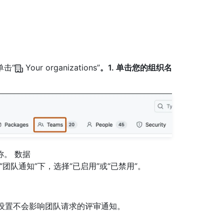
单击“
Your organizations”
。1. 单击您的组织名
。 数据
gs %}1. 在“团队通知”下，选择“已启用”或“已禁用”。
 此设置不会影响团队请求的评审通知。