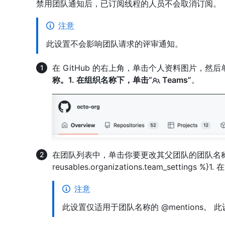
禁用团队通知后，已订阅线程的人员不会取消订阅。
注意
此设置不会影响团队请求的评审通知。
在 GitHub 的右上角，单击个人资料图片，然后
称。1. 在组织名称下，单击“
Teams”
。
在团队列表中，单击你要更改其父团队的团队名称
reusables.organizations.team_settin
注意
此设置仅适用于团队名称的 @mentions。