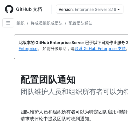
Skip
to
GitHub 文档
Version:
Enterprise Server 3.16
main
content
组织
/
将成员组织成团队
/
配置团队通知
此版本的 GitHub Enterprise Server 已于以下日期停止服务
Enterprise
。 如需升级帮助，请
联系 GitHub Enterprise 支持
配置团队通知
团队维护人员和组织所有者可以为
团队维护人员和组织所有者可以为特定团队启用和禁
请求或评论中提及团队时收到通知。