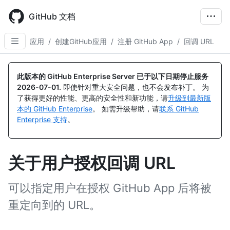
Skip
to
GitHub 文档
main
content
应用
/
创建GitHub应用
/
注册 GitHub App
/
回调 URL
此版本的 GitHub Enterprise Server 已于以下日期停止服务
2026-07-01
.
即使针对重大安全问题，也不会发布补丁。 为
了获得更好的性能、更高的安全性和新功能，请
升级到最新版
本的 GitHub Enterprise
。 如需升级帮助，请
联系 GitHub
Enterprise 支持
。
关于用户授权回调 URL
可以指定用户在授权 GitHub App 后将被
重定向到的 URL。