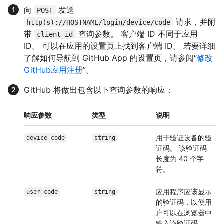
向
发送
POST
请求，并附
http(s)://HOSTNAME/login/device/code
带
查询参数。 客户端 ID 不同于应用
client_id
ID。 可以在应用的设置页上找到客户端 ID。 若要详细
了解如何导航到 GitHub App 的设置页，请参阅“
修改
GitHub应用注册
”。
GitHub 将做出包含以下查询参数的响应：
响应参数
类型
说明
用于验证设备的验
device_code
string
证码。 该验证码
长度为 40 个字
符。
应用程序应该显示
user_code
string
的验证码，以便用
户可以在浏览器中
输入该验证码。