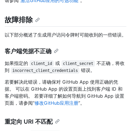
请参阅“
激活GitHub应用的可选功能
”。
故障排除
以下部分概述了生成用户访问令牌时可能收到的一些错误。
客户端凭据不正确
如果指定的
或
不正确，将收
client_id
client_secret
到
错误。
incorrect_client_credentials
若要解决此错误，请确保对 GitHub App 使用正确的凭
据。 可以在 GitHub App 的设置页面上找到客户端 ID 和
客户端密码。 若要详细了解如何导航到 GitHub App 设置
页面，请参阅“
修改GitHub应用注册
”。
重定向 URI 不匹配