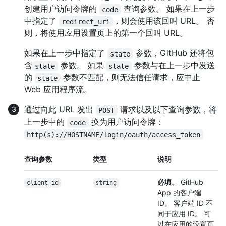
创建用户访问令牌的
查询参数。 如果在上一步
code
中指定了
，则会使用该回叫 URL。 否
redirect_uri
则，将使用应用设置页上的第一个回叫 URL。
如果在上一步中指定了
参数，GitHub 还将包
state
含
参数。 如果
参数与在上一步中发送
state
state
的
参数不匹配，则无法信任请求，应中止
state
Web 应用程序流。
通过向此 URL 发出
请求以及以下查询参数，将
POST
上一步中的
换为用户访问令牌：
code
http(s)://HOSTNAME/login/oauth/access_token
查询参数
类型
说明
必填。
GitHub
client_id
string
App 的客户端
ID。 客户端 ID 不
同于应用 ID。 可
以在应用的设置页