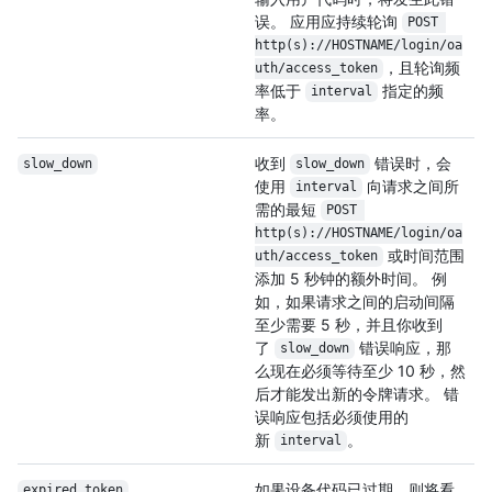
误。 应用应持续轮询
POST 
http(s)://HOSTNAME/login/oa
，且轮询频
uth/access_token
率低于
指定的频
interval
率。
收到
错误时，会
slow_down
slow_down
使用
向请求之间所
interval
需的最短
POST 
http(s)://HOSTNAME/login/oa
或时间范围
uth/access_token
添加 5 秒钟的额外时间。 例
如，如果请求之间的启动间隔
至少需要 5 秒，并且你收到
了
错误响应，那
slow_down
么现在必须等待至少 10 秒，然
后才能发出新的令牌请求。 错
误响应包括必须使用的
新
。
interval
如果设备代码已过期，则将看
expired_token