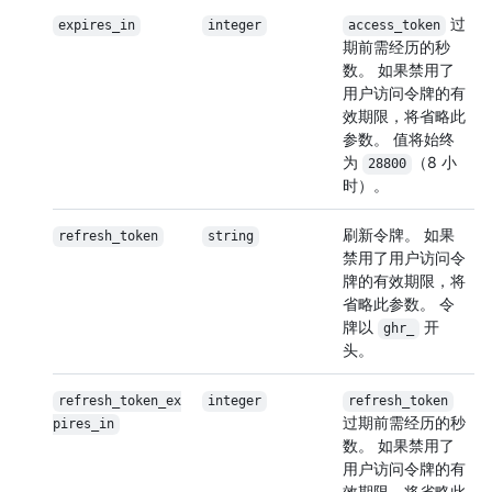
过
expires_in
integer
access_token
期前需经历的秒
数。 如果禁用了
用户访问令牌的有
效期限，将省略此
参数。 值将始终
为
（8 小
28800
时）。
刷新令牌。 如果
refresh_token
string
禁用了用户访问令
牌的有效期限，将
省略此参数。 令
牌以
开
ghr_
头。
refresh_token_ex
integer
refresh_token
过期前需经历的秒
pires_in
数。 如果禁用了
用户访问令牌的有
效期限，将省略此