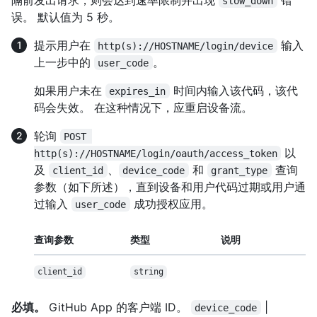
slow_down
误。 默认值为 5 秒。
提示用户在
输入
http(s)://HOSTNAME/login/device
上一步中的
。
user_code
如果用户未在
时间内输入该代码，该代
expires_in
码会失效。 在这种情况下，应重启设备流。
轮询
POST 
以
http(s)://HOSTNAME/login/oauth/access_token
及
、
和
查询
client_id
device_code
grant_type
参数（如下所述），直到设备和用户代码过期或用户通
过输入
成功授权应用。
user_code
查询参数
类型
说明
client_id
string
必填。
GitHub App 的客户端 ID。
|
device_code