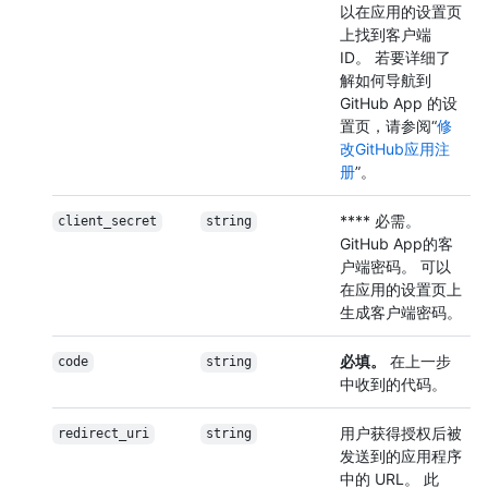
以在应用的设置页
上找到客户端
ID。 若要详细了
解如何导航到
GitHub App 的设
置页，请参阅“
修
改GitHub应用注
册
”。
**** 必需。
client_secret
string
GitHub App的客
户端密码。 可以
在应用的设置页上
生成客户端密码。
必填。
在上一步
code
string
中收到的代码。
用户获得授权后被
redirect_uri
string
发送到的应用程序
中的 URL。 此