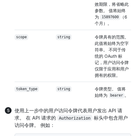
效期限，将省略此
参数。 值将始终
为
（6
15897600
个月）。
令牌具有的范围。
scope
string
此值将始终为空字
符串。 不同于传
统的 OAuth 标
记，用户访问令牌
仅限于应用和用户
拥有的权限。
令牌类型。 值将
token_type
string
始终为
。
bearer
使用上一步中的用户访问令牌代表用户发出 API 请
求。 在 API 请求的
标头中包含用户
Authorization
访问令牌。 例如：