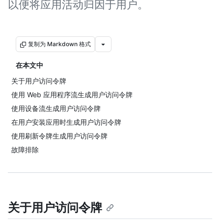
以便将应用活动归因于用户。
复制为 Markdown 格式
在本文中
关于用户访问令牌
使用 Web 应用程序流生成用户访问令牌
使用设备流生成用户访问令牌
在用户安装应用时生成用户访问令牌
使用刷新令牌生成用户访问令牌
故障排除
关于用户访问令牌