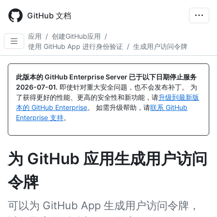
Skip
to
GitHub 文档
main
content
应用
/
创建GitHub应用
/
使用 GitHub App 进行身份验证
/
生成用户访问令牌
此版本的 GitHub Enterprise Server 已于以下日期停止服务
2026-07-01
.
即使针对重大安全问题，也不会发布补丁。 为
了获得更好的性能、更高的安全性和新功能，请
升级到最新版
本的 GitHub Enterprise
。 如需升级帮助，请
联系 GitHub
Enterprise 支持
。
为 GitHub 应用生成用户访问
令牌
可以为 GitHub App 生成用户访问令牌，