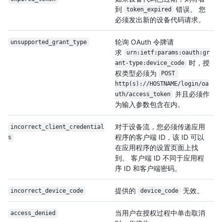
到
错误。 您
token_expired
必须发出新的设备代码请求。
轮询 OAuth 令牌请
unsupported_grant_type
求
urn:ietf:params:oauth:gr
时，授
ant-type:device_code
权类型必须为
POST 
http(s)://HOSTNAME/login/oa
并且必须作
uth/access_token
为输入参数包含在内。
对于设备流，您必须传递应用
incorrect_client_credential
程序的客户端 ID，该 ID 可以
s
在应用程序的设置页面上找
到。 客户端 ID 不同于应用程
序 ID 和客户端密码。
提供的
无效。
incorrect_device_code
device_code
当用户在授权过程中单击取消
access_denied