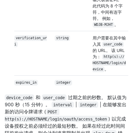
此代码为 8 个字
符，中间有连字
符。 例如，
。
WDJB-MJHT
用户需要在其中输
verification_ur
string
入其
i
user_code
的 URL。 该 URL
为：
http(s)://
HOSTNAME/login/d
。
evice
expires_in
integer
和
过期之前的秒数。 默认值为
device_code
user_code
900 秒（15 分钟）。
|
| 在能够发出
interval
integer
新的访问令牌请求 (
POST 
) 以完成
http(s)://HOSTNAME/login/oauth/access_token
设备授权之前必须经过的最短秒数。 如果在经过此时间间
隔前发出请求，则会达到速率限制并出现
错