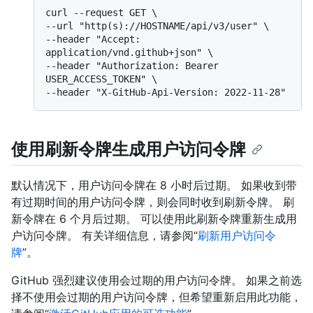
curl --request GET \

--url "http(s)://HOSTNAME/api/v3/user" \

--header "Accept: 
application/vnd.github+json" \

--header "Authorization: Bearer 
USER_ACCESS_TOKEN" \

使用刷新令牌生成用户访问令牌
默认情况下，用户访问令牌在 8 小时后过期。 如果收到带
有过期时间的用户访问令牌，则会同时收到刷新令牌。 刷
新令牌在 6 个月后过期。 可以使用此刷新令牌重新生成用
户访问令牌。 有关详细信息，请参阅“
刷新用户访问令
牌
”。
GitHub 强烈建议使用会过期的用户访问令牌。 如果之前选
择不使用会过期的用户访问令牌，但希望重新启用此功能，