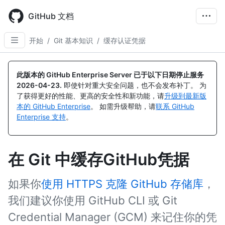
Skip
to
GitHub 文档
main
content
开始
/
Git 基本知识
/
缓存认证凭据
此版本的 GitHub Enterprise Server 已于以下日期停止服务
2026-04-23
.
即使针对重大安全问题，也不会发布补丁。 为
了获得更好的性能、更高的安全性和新功能，请
升级到最新版
本的 GitHub Enterprise
。 如需升级帮助，请
联系 GitHub
Enterprise 支持
。
在 Git 中缓存GitHub凭据
如果你
使用 HTTPS 克隆 GitHub 存储库
，
我们建议你使用 GitHub CLI 或 Git
Credential Manager (GCM) 来记住你的凭