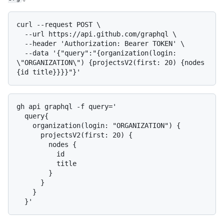
curl --request POST \

  --url https://api.github.com/graphql \

  --header 'Authorization: Bearer TOKEN' \

  --data '{"query":"{organization(login: 
\"ORGANIZATION\") {projectsV2(first: 20) {nodes 
gh api graphql -f query='

  query{

    organization(login: "ORGANIZATION") {

      projectsV2(first: 20) {

        nodes {

          id

          title

        }

      }

    }
