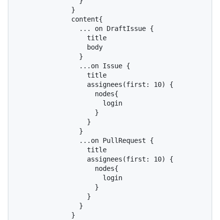
                }

              }

              content{

                ... on DraftIssue {

                  title

                  body

                }

                ...on Issue {

                  title

                  assignees(first: 10) {

                    nodes{

                      login

                    }

                  }

                }

                ...on PullRequest {

                  title

                  assignees(first: 10) {

                    nodes{

                      login

                    }

                  }

                }

              }
