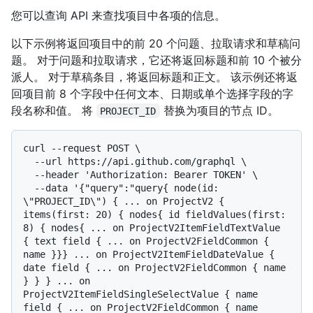
您可以查询 API 来查找项目中各项的信息。
以下示例将返回项目中的前 20 个问题、拉取请求和草稿问
题。 对于问题和拉取请求，它还将返回标题和前 10 个被分
派人。 对于草稿条目，将返回标题和正文。 该示例还将返
回项目前 8 个字段中任何文本、日期或单个选择字段的字
段名称和值。 将
替换为项目的节点 ID。
PROJECT_ID
curl --request POST \

  --url https://api.github.com/graphql \

  --header 'Authorization: Bearer TOKEN' \

  --data '{"query":"query{ node(id: 
\"PROJECT_ID\") { ... on ProjectV2 { 
items(first: 20) { nodes{ id fieldValues(first: 
8) { nodes{ ... on ProjectV2ItemFieldTextValue 
{ text field { ... on ProjectV2FieldCommon { 
name }}} ... on ProjectV2ItemFieldDateValue { 
date field { ... on ProjectV2FieldCommon { name 
} } } ... on 
ProjectV2ItemFieldSingleSelectValue { name 
field { ... on ProjectV2FieldCommon { name 