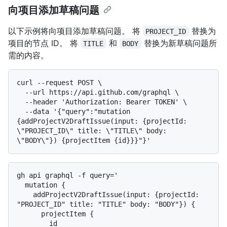
向项目添加草稿问题
以下示例将向项目添加草稿问题。 将
替换为
PROJECT_ID
项目的节点 ID。 将
和
替换为新草稿问题所
TITLE
BODY
需的内容。
curl --request POST \

  --url https://api.github.com/graphql \

  --header 'Authorization: Bearer TOKEN' \

  --data '{"query":"mutation 
{addProjectV2DraftIssue(input: {projectId: 
\"PROJECT_ID\" title: \"TITLE\" body: 
gh api graphql -f query='

  mutation {

    addProjectV2DraftIssue(input: {projectId: 
"PROJECT_ID" title: "TITLE" body: "BODY"}) {

      projectItem {

        id
