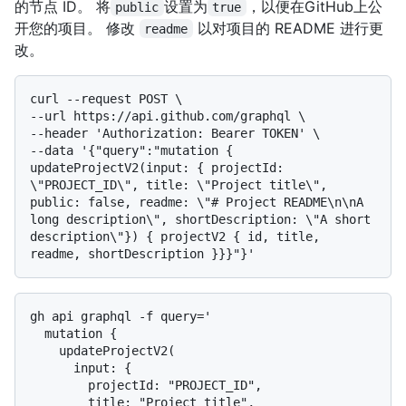
的节点 ID。 将
设置为
，以便在GitHub上公
public
true
开您的项目。 修改
以对项目的 README 进行更
readme
改。
curl --request POST \

--url https://api.github.com/graphql \

--header 'Authorization: Bearer TOKEN' \

--data '{"query":"mutation { 
updateProjectV2(input: { projectId: 
\"PROJECT_ID\", title: \"Project title\", 
public: false, readme: \"# Project README\n\nA 
long description\", shortDescription: \"A short 
description\"}) { projectV2 { id, title, 
gh api graphql -f query='

  mutation {

    updateProjectV2(

      input: {

        projectId: "PROJECT_ID",

        title: "Project title",
