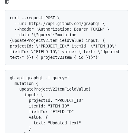
ID。
curl --request POST \

  --url https://api.github.com/graphql \

  --header 'Authorization: Bearer TOKEN' \

  --data '{"query":"mutation 
{updateProjectV2ItemFieldValue( input: { 
projectId: \"PROJECT_ID\" itemId: \"ITEM_ID\" 
fieldId: \"FIELD_ID\" value: { text: \"Updated 
gh api graphql -f query='

  mutation {

    updateProjectV2ItemFieldValue(

      input: {

        projectId: "PROJECT_ID"

        itemId: "ITEM_ID"

        fieldId: "FIELD_ID"

        value: {

          text: "Updated text"

        }
