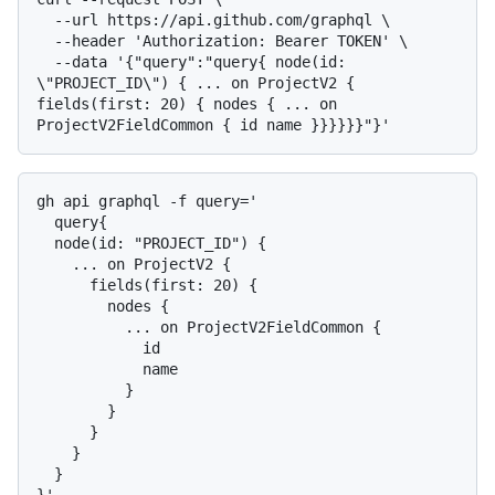
  --url https://api.github.com/graphql \

  --header 'Authorization: Bearer TOKEN' \

  --data '{"query":"query{ node(id: 
\"PROJECT_ID\") { ... on ProjectV2 { 
fields(first: 20) { nodes { ... on 
gh api graphql -f query='

  query{

  node(id: "PROJECT_ID") {

    ... on ProjectV2 {

      fields(first: 20) {

        nodes {

          ... on ProjectV2FieldCommon {

            id

            name

          }

        }

      }

    }

  }
