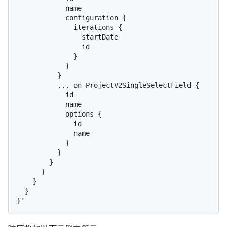
            name

            configuration {

              iterations {

                startDate

                id

              }

            }

          }

          ... on ProjectV2SingleSelectField {

            id

            name

            options {

              id

              name

            }

          }

        }

      }

    }

  }
