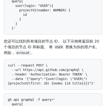
  query{

    user(login: "USER"){

      projectV2(number: NUMBER) {

        id

      }

    }

您还可以找到所有项目的节点 ID。 以下示例将返回前 20
个项目的节点 ID 和标题。 将
替换为你的用户名。
USER
例如，
。
octocat
curl --request POST \

  --url https://api.github.com/graphql \

  --header 'Authorization: Bearer TOKEN' \

  --data '{"query":"{user(login: \"USER\") 
gh api graphql -f query='

  query{
