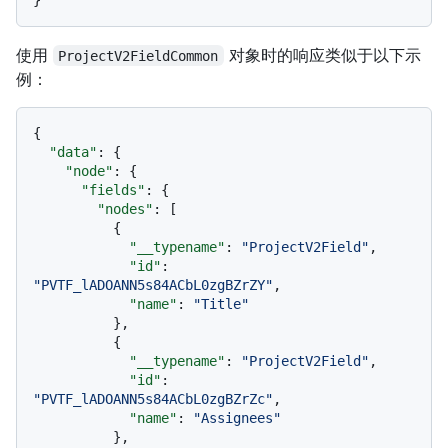
使用
对象时的响应类似于以下示
ProjectV2FieldCommon
例：
{
"data"
:
{
"node"
:
{
"fields"
:
{
"nodes"
:
[
{
"__typename"
:
"ProjectV2Field"
,
"id"
:
"PVTF_lADOANN5s84ACbL0zgBZrZY"
,
"name"
:
"Title"
}
,
{
"__typename"
:
"ProjectV2Field"
,
"id"
:
"PVTF_lADOANN5s84ACbL0zgBZrZc"
,
"name"
:
"Assignees"
}
,