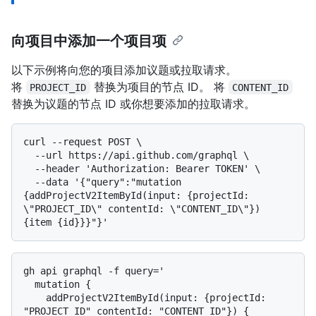
向项目中添加一个项目项
以下示例将向您的项目添加议题或拉取请求。
将
替换为项目的节点 ID。 将
PROJECT_ID
CONTENT_ID
替换为议题的节点 ID 或你想要添加的拉取请求。
curl --request POST \

  --url https://api.github.com/graphql \

  --header 'Authorization: Bearer TOKEN' \

  --data '{"query":"mutation 
{addProjectV2ItemById(input: {projectId: 
\"PROJECT_ID\" contentId: \"CONTENT_ID\"}) 
gh api graphql -f query='

  mutation {

    addProjectV2ItemById(input: {projectId: 
"PROJECT_ID" contentId: "CONTENT_ID"}) {
