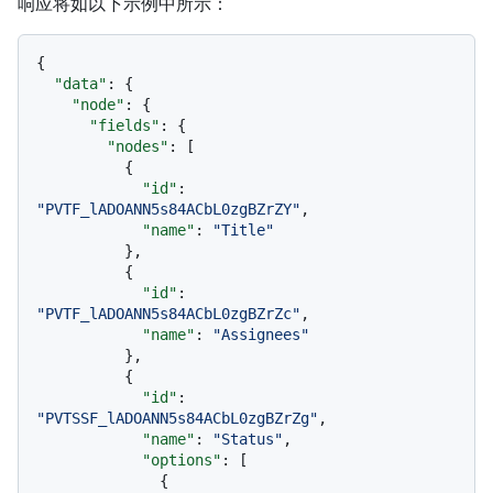
响应将如以下示例中所示：
{
"data"
:
{
"node"
:
{
"fields"
:
{
"nodes"
:
[
{
"id"
:
"PVTF_lADOANN5s84ACbL0zgBZrZY"
,
"name"
:
"Title"
}
,
{
"id"
:
"PVTF_lADOANN5s84ACbL0zgBZrZc"
,
"name"
:
"Assignees"
}
,
{
"id"
:
"PVTSSF_lADOANN5s84ACbL0zgBZrZg"
,
"name"
:
"Status"
,
"options"
:
[
{