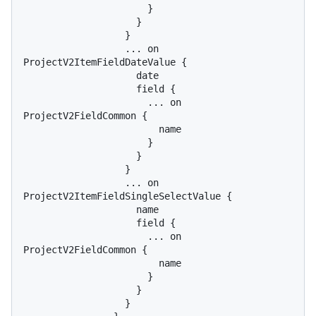
                      }

                    }

                  }

                  ... on 
ProjectV2ItemFieldDateValue {

                    date

                    field {

                      ... on 
ProjectV2FieldCommon {

                        name

                      }

                    }

                  }

                  ... on 
ProjectV2ItemFieldSingleSelectValue {

                    name

                    field {

                      ... on 
ProjectV2FieldCommon {

                        name

                      }

                    }

                  }
