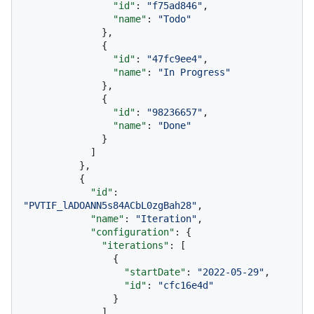
"id"
:
"f75ad846"
,
"name"
:
"Todo"
}
,
{
"id"
:
"47fc9ee4"
,
"name"
:
"In Progress"
}
,
{
"id"
:
"98236657"
,
"name"
:
"Done"
}
]
}
,
{
"id"
:
"PVTIF_lADOANN5s84ACbL0zgBah28"
,
"name"
:
"Iteration"
,
"configuration"
:
{
"iterations"
:
[
{
"startDate"
:
"2022-05-29"
,
"id"
:
"cfc16e4d"
}
]