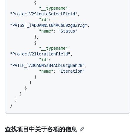
{
"__typename"
:
"ProjectV2SingleSelectField"
,
"id"
:
"PVTSSF_lADOANN5s84ACbL0zgBZrZg"
,
"name"
:
"Status"
}
,
{
"__typename"
:
"ProjectV2IterationField"
,
"id"
:
"PVTIF_lADOANN5s84ACbL0zgBah28"
,
"name"
:
"Iteration"
}
]
}
}
}
}
查找项目中关于各项的信息