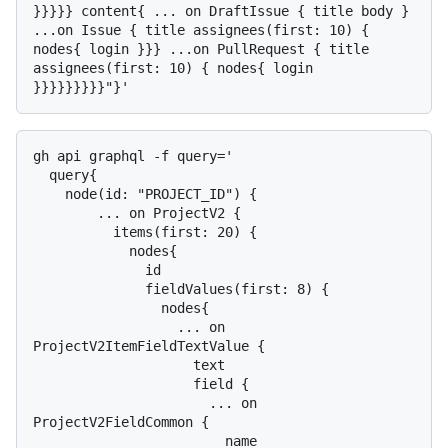
}}}}} content{ ... on DraftIssue { title body } 
...on Issue { title assignees(first: 10) { 
nodes{ login }}} ...on PullRequest { title 
assignees(first: 10) { nodes{ login 
gh api graphql -f query='

  query{

    node(id: "PROJECT_ID") {

        ... on ProjectV2 {

          items(first: 20) {

            nodes{

              id

              fieldValues(first: 8) {

                nodes{

                  ... on 
ProjectV2ItemFieldTextValue {

                    text

                    field {

                      ... on 
ProjectV2FieldCommon {

                        name
