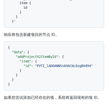
      item {

        id

      }

    }

响应将包含新建项目的节点 ID。
{
"data"
:
{
"addProjectV2ItemById"
:
{
"item"
:
{
"id"
:
"PVTI_lADOANN5s84ACbL0zgBVd94"
}
}
}
}
如果您尝试添加已经存在的项，系统将返回现有的项 ID。