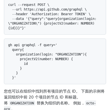
curl --request POST \

  --url https://api.github.com/graphql \

  --header 'Authorization: Bearer TOKEN' \

  --data '{"query":"query{organization(login: 
\"ORGANIZATION\") {projectV2(number: NUMBER)
gh api graphql -f query='

  query{

    organization(login: "ORGANIZATION"){

      projectV2(number: NUMBER) {

        id

      }

    }

您也可以在组织中找到所有项目的节点 ID。 下面的示例将
返回组织中前 20 个项目的节点 ID 和标题。
将
替换为组织的名称。 例如，
ORGANIZATION
octo-
。
org