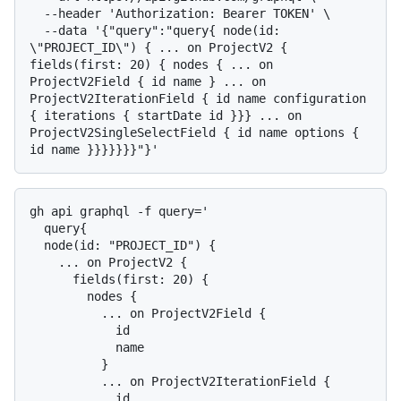
  --header 'Authorization: Bearer TOKEN' \

  --data '{"query":"query{ node(id: 
\"PROJECT_ID\") { ... on ProjectV2 { 
fields(first: 20) { nodes { ... on 
ProjectV2Field { id name } ... on 
ProjectV2IterationField { id name configuration 
{ iterations { startDate id }}} ... on 
ProjectV2SingleSelectField { id name options { 
gh api graphql -f query='

  query{

  node(id: "PROJECT_ID") {

    ... on ProjectV2 {

      fields(first: 20) {

        nodes {

          ... on ProjectV2Field {

            id

            name

          }

          ... on ProjectV2IterationField {

            id
