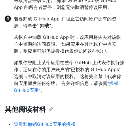
来取消暂停该应用。 如果 GitHub App 被 GitHub
App 的所有者暂停，则您无法取消暂停该应用。
若要卸载 GitHub App 并阻止它访问帐户拥有的资
源，请单击“
卸载
”。
从帐户中卸载 GitHub App 时，该应用将失去对该帐
户中资源的访问权限。 如果应用在其他帐户中有安
装，则应用可能仍被授权代表你访问这些帐户。
如果你想阻止某个应用在整个 GitHub 上代表你执行操
作，还应在你的用户账户的“已授权的 GitHub Apps”
选项卡中取消对该应用的授权。 这将完全禁止代表你
向应用颁发任何令牌。 有关详细信息，请参阅“
授权
GitHub应用
”。
其他阅读材料
查看和撤销GitHub应用的授权