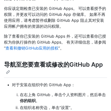
你应该定期检查已安装的 GitHub Apps。 可以查看授予的
权限，并更改可以访问的 GitHub App 存储库。 如果不再
使用应用，请考虑暂停或删除 GitHub App 阻止其对安装
应用帐户拥有的资源的访问权限。
除了查看你已安装的 GitHub Apps 外，还可以查看你已授
权为你执行操作的 GitHub Apps。 有关详细信息，请参阅
“
查看和撤销GitHub应用的授权
”。
导航至您要查看或修改的GitHub App
对于安装在组织中的 GitHub App：
在右上角 GitHub，单击个人资料图片，然后单击
你的组织
。
在组织名称旁边，单击“设置”。