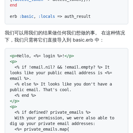
end
erb 
:basic
, 
:locals
我们可以用我们的结果做任何我们想做的事。 在这种情况
下，我们只需将它们直接导入到 basic.erb 中：
<
p
>
Hello, <%= login %>!
</
p
>
<
p
>
  <% if !email.nil? && !email.empty? %> It 
looks like your public email address is <%= 
email %>.

  <% else %> It looks like you don't have a 
public email. That's cool.

</
p
>
<
p
>
  <% if defined? private_emails %>

  With your permission, we were also able to 
dig up your private email addresses:

  <%= private_emails.map{ 