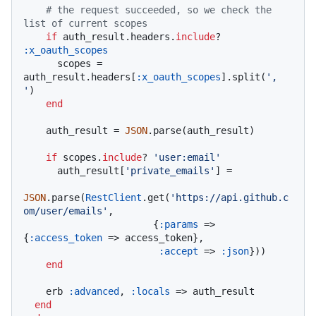
# the request succeeded, so we check the 
list of current scopes
if
 auth_result.headers.
include
? 
:x_oauth_scopes
      scopes = 
auth_result.headers[
:x_oauth_scopes
].split(
', 
'
)

end
    auth_result = 
JSON
.parse(auth_result)

if
 scopes.
include
? 
'user:email'
      auth_result[
'private_emails'
] =

JSON
.parse(
RestClient
.get(
'https://api.github.c
om/user/emails'
,

                       {
:params
 => 
{
:access_token
 => access_token},

:accept
 => 
:json
}))

end
    erb 
:advanced
, 
:locals
 => auth_result

end