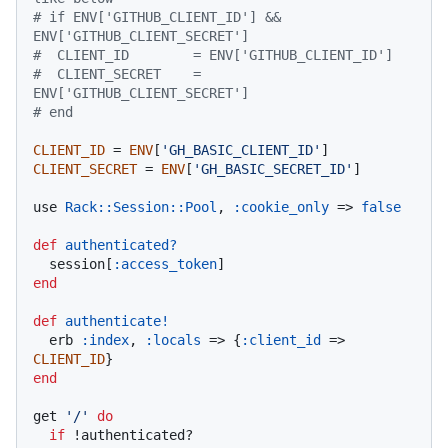
# if ENV['GITHUB_CLIENT_ID'] && 
ENV['GITHUB_CLIENT_SECRET']
#  CLIENT_ID        = ENV['GITHUB_CLIENT_ID']
#  CLIENT_SECRET    = 
ENV['GITHUB_CLIENT_SECRET']
# end
CLIENT_ID
 = 
ENV
[
'GH_BASIC_CLIENT_ID'
CLIENT_SECRET
 = 
ENV
[
'GH_BASIC_SECRET_ID'
]

use 
Rack
:
:Session
:
:Pool
, 
:cookie_only
 => 
false
def
authenticated?
  session[
:access_token
end
def
authenticate!
  erb 
:index
, 
:locals
 => {
:client_id
 => 
CLIENT_ID
end
get 
'/'
do
if
 !authenticated?
