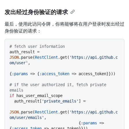
发出经过身份验证的请求
最后，使用此访问令牌，你将能够将在用户登录时发出经过
身份验证的请求：
# fetch user information
auth_result = 
JSON
.parse(
RestClient
.get(
'https://api.github.c
om/user'
,

{
:params
 => {
:access_token
 => access_token}}))

# if the user authorized it, fetch private 
emails
if
 has_user_email_scope

  auth_result[
'private_emails'
] =

JSON
.parse(
RestClient
.get(
'https://api.github.c
om/user/emails'
,

                              {
:params
 => 
{
:access_token