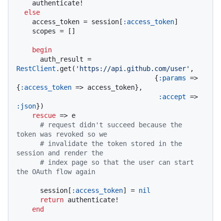
    authenticate!

else
    access_token = session[
:access_token
]

    scopes = []

begin
      auth_result = 
RestClient
.get(
'https://api.github.com/user'
,

                                   {
:params
 => 
{
:access_token
 => access_token},

:accept
 => 
:json
})

rescue
 => e

# request didn't succeed because the 
token was revoked so we
# invalidate the token stored in the 
session and render the
# index page so that the user can start 
the OAuth flow again
      session[
:access_token
] = 
nil
return
 authenticate!

end