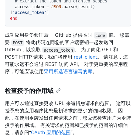
# extract the token and granted scopes
  access_token = 
JSON
.parse(result)
[
'access_token'
end
成功应用身份验证后， GitHub 提供临时
值。 您需
code
要
将此代码连同您的客户端密钥一起发送回
POST
GitHub，以换取
。 为了简化 GET 和
access_token
POST HTTP 请求，我们将使用
rest-client
。 请注意，您
可能永远不会通过 REST 访问 API。 对于更重要的应用程
序，可能应该使用
采用所选语言编写的库
。
检查授予的作用域
用户可以通过直接更改 URL 来编辑您请求的范围。 这可以
授予您的应用程序比您最初请求的更少的访问权限。 因
此，在使用令牌发出任何请求之前，您应该检查用户为令牌
授予的作用域。 有关请求的范围和已授予的范围的详细信
息，请参阅“
OAuth 应用的范围
”。