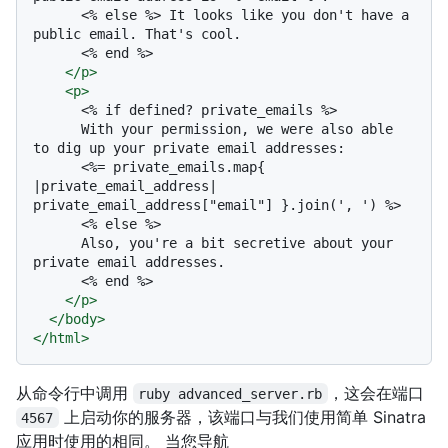
      <% else %> It looks like you don't have a 
public email. That's cool.

      <% end %>

</
p
>
<
p
>
      <% if defined? private_emails %>

      With your permission, we were also able 
to dig up your private email addresses:

      <%= private_emails.map{ 
|private_email_address| 
private_email_address["email"] }.join(', ') %>

      <% else %>

      Also, you're a bit secretive about your 
private email addresses.

      <% end %>

</
p
>
</
body
>
</
html
>
从命令行中调用
，这会在端口
ruby advanced_server.rb
上启动你的服务器，该端口与我们使用简单 Sinatra
4567
应用时使用的相同。 当您导航