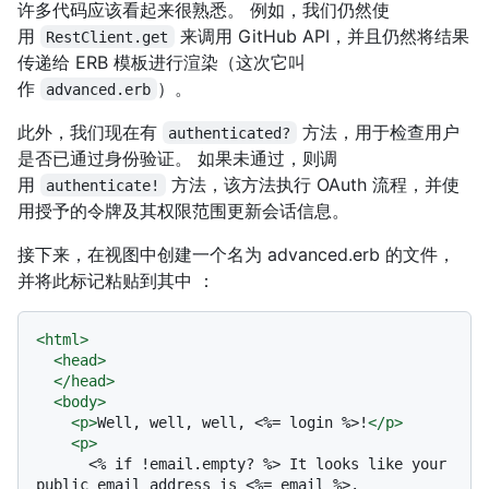
许多代码应该看起来很熟悉。 例如，我们仍然使
用
来调用 GitHub API，并且仍然将结果
RestClient.get
传递给 ERB 模板进行渲染（这次它叫
作
）。
advanced.erb
此外，我们现在有
方法，用于检查用户
authenticated?
是否已通过身份验证。 如果未通过，则调
用
方法，该方法执行 OAuth 流程，并使
authenticate!
用授予的令牌及其权限范围更新会话信息。
接下来，在视图中创建一个名为 advanced.erb 的文件，
并将此标记粘贴到其中 ：
<
html
>
<
head
>
</
head
>
<
body
>
<
p
>
Well, well, well, <%= login %>!
</
p
>
<
p
>
      <% if !email.empty? %> It looks like your 
public email address is <%= email %>.
