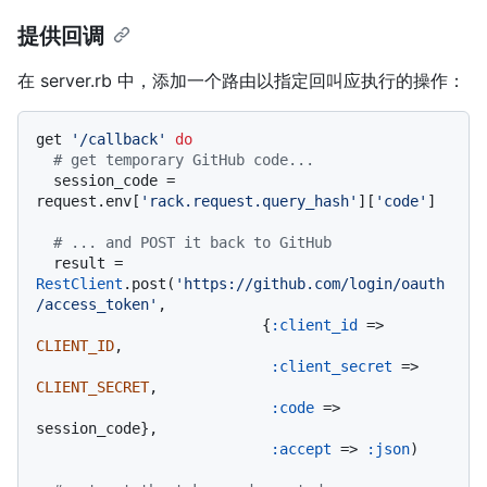
提供回调
在 server.rb 中，添加一个路由以指定回叫应执行的操作：
get 
'/callback'
do
# get temporary GitHub code...
  session_code = 
request.env[
'rack.request.query_hash'
][
'code'
]

# ... and POST it back to GitHub
  result = 
RestClient
.post(
'https://github.com/login/oauth
/access_token'
,

                          {
:client_id
 => 
CLIENT_ID
,

:client_secret
 => 
CLIENT_SECRET
,

:code
 => 
session_code},

:accept
 => 
:json
)
