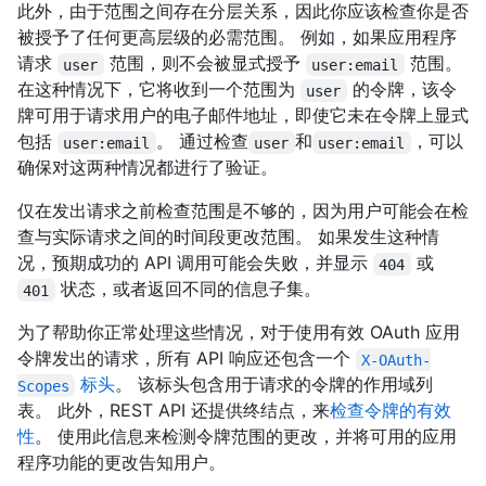
此外，由于范围之间存在分层关系，因此你应该检查你是否
被授予了任何更高层级的必需范围。 例如，如果应用程序
请求
范围，则不会被显式授予
范围。
user
user:email
在这种情况下，它将收到一个范围为
的令牌，该令
user
牌可用于请求用户的电子邮件地址，即使它未在令牌上显式
包括
。 通过检查
和
，可以
user:email
user
user:email
确保对这两种情况都进行了验证。
仅在发出请求之前检查范围是不够的，因为用户可能会在检
查与实际请求之间的时间段更改范围。 如果发生这种情
况，预期成功的 API 调用可能会失败，并显示
或
404
状态，或者返回不同的信息子集。
401
为了帮助你正常处理这些情况，对于使用有效 OAuth 应用
令牌发出的请求，所有 API 响应还包含一个
X-OAuth-
标头
。 该标头包含用于请求的令牌的作用域列
Scopes
表。 此外，REST API 还提供终结点，来
检查令牌的有效
性
。 使用此信息来检测令牌范围的更改，并将可用的应用
程序功能的更改告知用户。