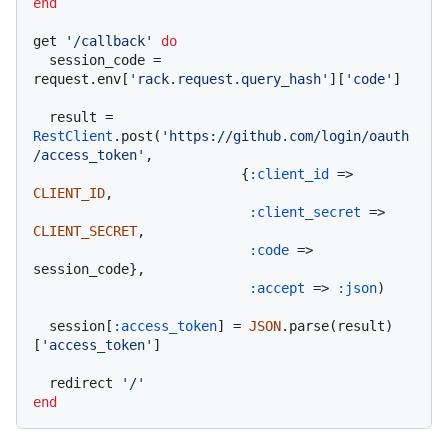
end
get 
'/callback'
do
  session_code = 
request.env[
'rack.request.query_hash'
][
'code'
]

  result = 
RestClient
.post(
'https://github.com/login/oauth
/access_token'
,

                          {
:client_id
 => 
CLIENT_ID
,

:client_secret
 => 
CLIENT_SECRET
,

:code
 => 
session_code},

:accept
 => 
:json
)

  session[
:access_token
] = 
JSON
.parse(result)
[
'access_token'
]

  redirect 
'/'
end