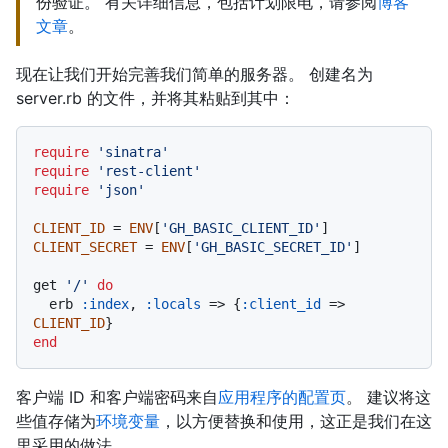
份验证。 有关详细信息，包括计划限电，请参阅
博客
文章
。
现在让我们开始完善我们简单的服务器。 创建名为
server.rb 的文件，并将其粘贴到其中：
require
'sinatra'
require
'rest-client'
require
'json'
CLIENT_ID
 = 
ENV
[
'GH_BASIC_CLIENT_ID'
CLIENT_SECRET
 = 
ENV
[
'GH_BASIC_SECRET_ID'
]

get 
'/'
do
  erb 
:index
, 
:locals
 => {
:client_id
 => 
CLIENT_ID
end
客户端 ID 和客户端密码来自
应用程序的配置页
。 建议将这
些值存储为
环境变量
，以方便替换和使用，这正是我们在这
里采用的做法。