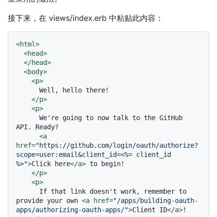
接下来，在 views/index.erb 中粘贴此内容：
<
html
>
<
head
>
</
head
>
<
body
>
<
p
>
      Well, hello there!

</
p
>
<
p
>
      We're going to now talk to the GitHub 
API. Ready?

<
a
href
=
"https://github.com/login/oauth/authorize?
scope=user:email&client_id=<%= client_id 
%>"
>
Click here
</
a
>
 to begin!

</
p
>
<
p
>
      If that link doesn't work, remember to 
provide your own 
<
a
href
=
"/apps/building-oauth-
apps/authorizing-oauth-apps/"
>
Client ID
</
a
>
!
