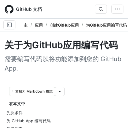
Skip
to
GitHub 文档
main
content
主
应用
创建GitHub应用
为GitHub应用编写代码
关于为GitHub应用编写代码
需要编写代码以将功能添加到您的 GitHub
App.
复制为 Markdown 格式
在本文中
先决条件
为 GitHub App 编写代码