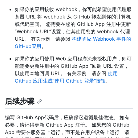
如果你的应用接收 webhook，你可能希望使用代理服
务器 URL 将 webhook 从 GitHub 转发到你的计算机
或代码空间。 您需要在您的 GitHub App 注册中更新
“Webhook URL”设置，使其使用您的 webhook 代理
URL。 有关示例，请参阅
构建响应 Webhook 事件的
GitHub应用
。
如果你的应用使用 Web 应用程序流来授权用户，则可
能需要更新注册中的 GitHub App “回调 URL”设置，
以使用本地回调 URL。 有关示例，请参阅
使用
GitHub 应用生成“使用 GitHub 登录”按钮
。
后续步骤
编写 GitHub App代码后，应确保它遵循最佳做法。 如有
必要，请记得更新 GitHub App 注册。 如果您的 GitHub
App 需要在服务器上运行，而不是在用户设备上运行，请