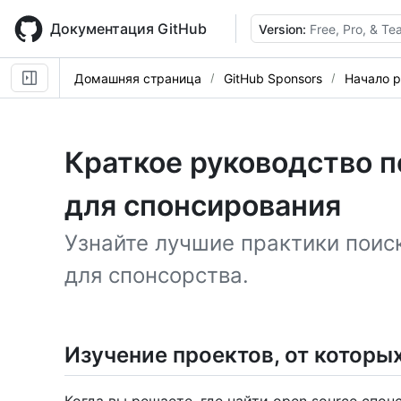
Skip
to
Документация GitHub
Version:
Free, Pro, & T
main
content
Домашняя страница
GitHub Sponsors
Начало 
Краткое руководство п
для спонсирования
Узнайте лучшие практики поиск
для спонсорства.
Изучение проектов, от которы