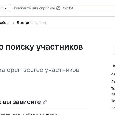
Поискайте или спросите
Copilot
eam
работы
Быстрое начало
о поиску участников
В
а open source участников
Из
Из
По
ра
х вы зависите
По
Сл