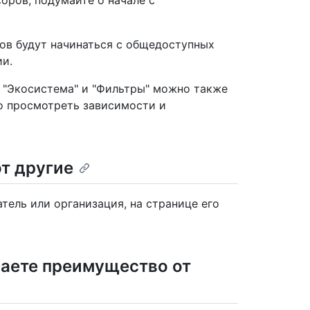
соров, подумайте о начале с
ров будут начинаться с общедоступных
ии.
 "Экосистема" и "Фильтры" можно также
о просмотреть зависимости и
ют другие
тель или организация, на странице его
чаете преимущество от