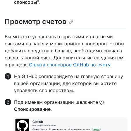
спонсоры
".
Просмотр счетов
Вы можете управлять открытыми и платными
счетами на панели мониторинга спонсоров. Чтобы
добавить средства в баланс, необходимо сначала
создать новый счет. Дополнительные сведения см.
в разделе
Оплата спонсоров GitHub по счету
.
На GitHub.comперейдите на главную страницу
вашей организации, для которой вы хотите
управлять спонсорством.
Под именем организации щелкните
Спонсирование
.