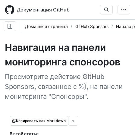
Skip
to
Документация GitHub
main
content
Домашняя страница
GitHub Sponsors
Начало 
Навигация на панели
мониторинга спонсоров
Просмотрите действие GitHub
Sponsors, связанное с %}, на панели
мониторинга "Спонсоры".
Копировать как Markdown
В этой статье