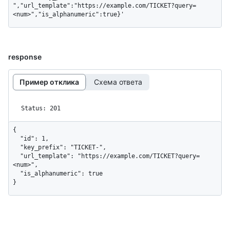
","url_template":"https://example.com/TICKET?query=
<num>","is_alphanumeric":true}'
response
Пример отклика
Схема ответа
Status: 201
{

  "id": 1,

  "key_prefix": "TICKET-",

  "url_template": "https://example.com/TICKET?query=
<num>",

  "is_alphanumeric": true

}