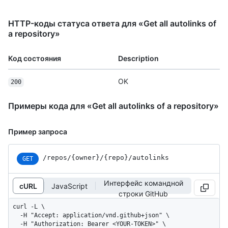
HTTP-коды статуса ответа для «Get all autolinks of
a repository»
Код состояния
Description
OK
200
Примеры кода для «Get all autolinks of a repository»
Пример запроса
/repos
/{owner}
/{repo}
/autolinks
GET
Интерфейс командной
cURL
JavaScript
строки GitHub
curl -L \

  -H "Accept: application/vnd.github+json" \

  -H "Authorization: Bearer <YOUR-TOKEN>" \
