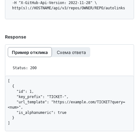
  -H "X-GitHub-Api-Version: 2022-11-28" \

  http(s)://HOSTNAME/api/v3/repos/OWNER/REPO/autolinks
Response
Пример отклика
Схема ответа
Status: 200
[

  {

    "id": 1,

    "key_prefix": "TICKET-",

    "url_template": "https://example.com/TICKET?query=
<num>",

    "is_alphanumeric": true

  }

]