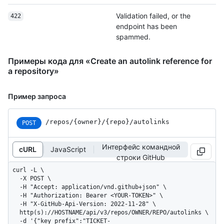
Validation failed, or the
422
endpoint has been
spammed.
Примеры кода для «Create an autolink reference for
a repository»
Пример запроса
/repos
/{owner}
/{repo}
/autolinks
POST
Интерфейс командной
cURL
JavaScript
строки GitHub
curl -L \

  -X POST \

  -H "Accept: application/vnd.github+json" \

  -H "Authorization: Bearer <YOUR-TOKEN>" \

  -H "X-GitHub-Api-Version: 2022-11-28" \

  http(s)://HOSTNAME/api/v3/repos/OWNER/REPO/autolinks \

  -d '{"key_prefix":"TICKET-