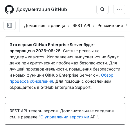
Skip
to
Документация GitHub
main
content
Домашняя страница
REST API
Репозитории
Имя., Тип,
Имя., Тип,
Имя., Тип,
Имя., Тип,
Имя., Тип,
Имя., Тип,
Имя., Тип,
Имя., Тип,
Имя., Тип,
Description
Description
Description
Description
Description
Description
Description
Description
Description
Эта версия GitHub Enterprise Server будет
прекращена
2026-08-25
.
Снятые релизы не
поддерживаются. Исправления выпускаться не будут
даже при критических проблемах безопасности. Для
лучшей производительности, повышения безопасности
и новых функций GitHub Enterprise Server см.
Обзор
процесса обновления
. Для помощи с обновлением
обращайтесь в GitHub Enterprise Support.
REST API теперь версия.
Дополнительные сведения
см. в разделе "
О управлении версиями
API".