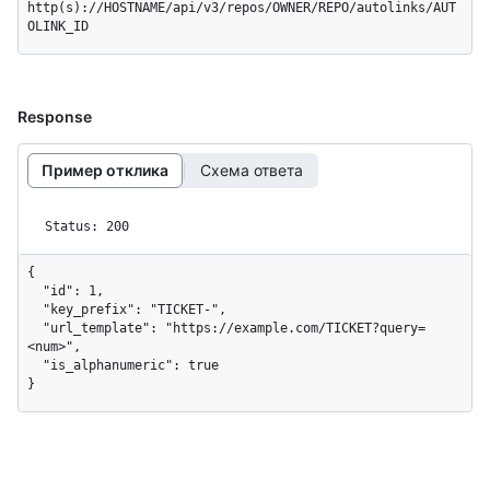
http(s)://HOSTNAME/api/v3/repos/OWNER/REPO/autolinks/AUT
OLINK_ID
Response
Пример отклика
Схема ответа
Status: 200
{

  "id": 1,

  "key_prefix": "TICKET-",

  "url_template": "https://example.com/TICKET?query=
<num>",

  "is_alphanumeric": true

}