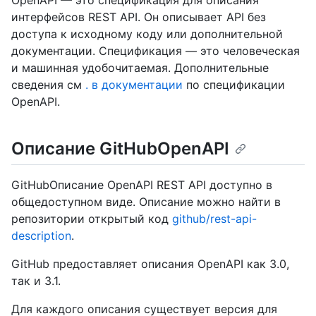
OpenAPI — это спецификация для описания
интерфейсов REST API. Он описывает API без
доступа к исходному коду или дополнительной
документации. Спецификация — это человеческая
и машинная удобочитаемая. Дополнительные
сведения см
. в документации
по спецификации
OpenAPI.
Описание GitHubOpenAPI
GitHubОписание OpenAPI REST API доступно в
общедоступном виде. Описание можно найти в
репозитории открытый код
github/rest-api-
description
.
GitHub предоставляет описания OpenAPI как 3.0,
так и 3.1.
Для каждого описания существует версия для