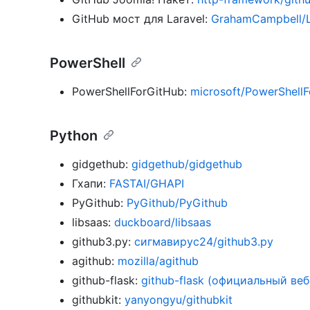
GitHub мост для Laravel:
GrahamCampbell/L
PowerShell
PowerShellForGitHub:
microsoft/PowerShell
Python
gidgethub:
gidgethub/gidgethub
Гхапи:
FASTAI/GHAPI
PyGithub:
PyGithub/PyGithub
libsaas:
duckboard/libsaas
github3.py:
сигмавирус24/github3.py
agithub:
mozilla/agithub
github-flask:
github-flask (официальный веб
githubkit:
yanyongyu/githubkit