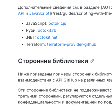
Дополнительные сведения см. в разделе [AUT
API и JavaScript
](/rest/guides/scripting-with-the
JavaScript:
octokit.js
Руби:
octokit.rb
.NET:
octokit.net
Terraform:
terraform-provider-github
Сторонние библиотеки
Ниже приведены примеры сторонних библиоте
взаимодействия с API GitHub на различных я
Эти сторонние библиотеки не поддерживаютс
третьими сторонами, регулируются отдельны
конфиденциальности и документацией по под