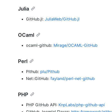
Julia
GitHub.jl:
JuliaWeb/GitHub.jl
OCaml
ocaml-github:
Mirage/OCAML-GitHub
Perl
Pithub:
plu/Pithub
Net::GitHub:
fayland/perl-net-github
PHP
PHP GitHub API:
KnpLabs/php-github-api
GitHub Joomla! Пакет:
http-framework/gith