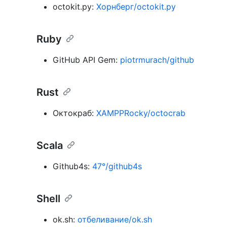
octokit.py:
Хорнберг/octokit.py
Ruby
GitHub API Gem:
piotrmurach/github
Rust
Октокраб:
XAMPPRocky/octocrab
Scala
Github4s:
47°/github4s
Shell
ok.sh:
отбеливание/ok.sh