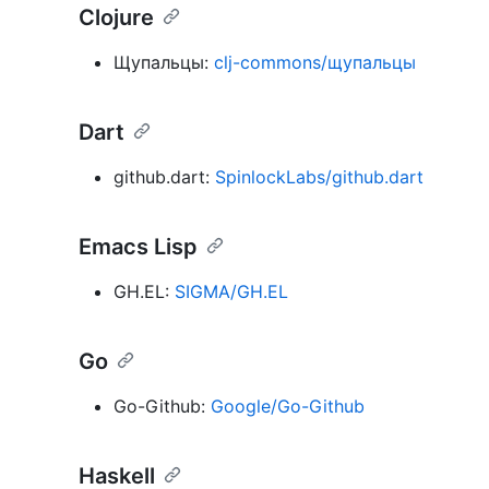
Clojure
Щупальцы:
clj-commons/щупальцы
Dart
github.dart:
SpinlockLabs/github.dart
Emacs Lisp
GH.EL:
SIGMA/GH.EL
Go
Go-Github:
Google/Go-Github
Haskell