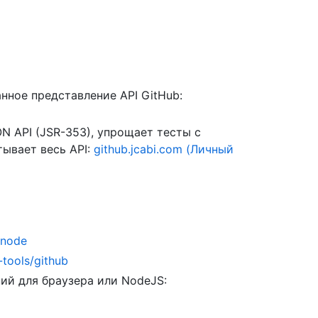
анное представление API GitHub:
ON API (JSR-353), упрощает тесты с
тывает весь API:
github.jcabi.com (Личный
onode
-tools/github
ний для браузера или NodeJS: