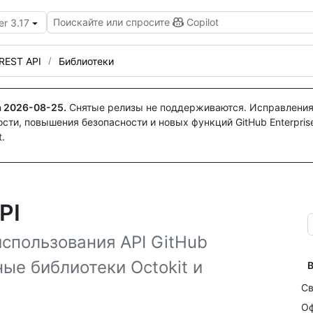
Поискайте или спросите
Copilot
er 3.17
REST API
Библиотеки
а
2026-08-25
.
Снятые релизы не поддерживаются. Исправления
ти, повышения безопасности и новых функций GitHub Enterprise
.
PI
спользования API GitHub
ые библиотеки Octokit и
В
Св
Оф