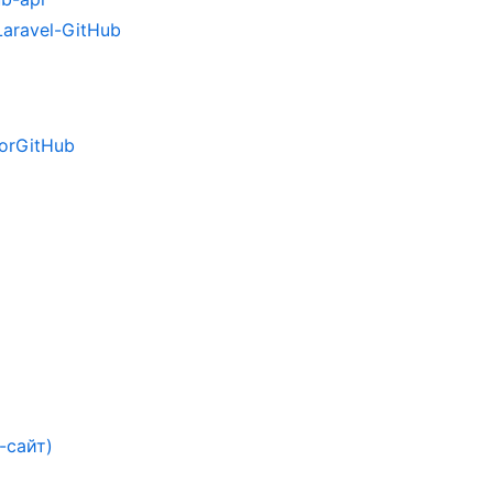
aravel-GitHub
ForGitHub
-сайт)