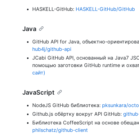
HASKELL-GitHub:
HASKELL-GitHub/GitHub
Java
GitHub API for Java, объектно-ориентиров
hub4j/github-api
JCabi GitHub API, основанный на Java7 JS
помощью заготовки GitHub runtime и охва
сайт)
JavaScript
NodeJS GitHub библиотека:
pksunkara/oct
Github.js обёртку вокруг API GitHub:
github
Библиотека CoffeeScript на основе обеща
philschatz/github-client