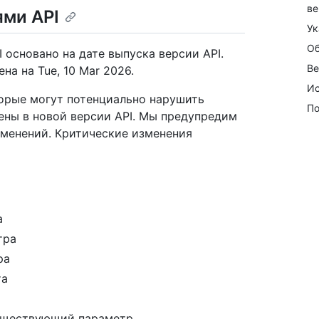
ве
ями API
Ук
Об
 основано на дате выпуска версии API.
Ве
на на Tue, 10 Mar 2026.
Ис
торые могут потенциально нарушить
По
ены в новой версии API. Мы предупредим
зменений. Критические изменения
а
тра
ра
та
существующий параметр