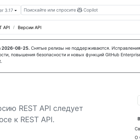
Поискайте или спросите
Copilot
er 3.17
T API
Версии API
а
2026-08-25
.
Снятые релизы не поддерживаются. Исправления
ти, повышения безопасности и новых функций GitHub Enterprise
.
ерсию REST API следует
се к REST API.
В
Св
О 