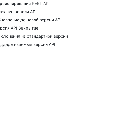
рсионировании REST API
азание версии API
новление до новой версии API
рсия API Закрытие
ключения из стандартной версии
ддерживаемые версии API