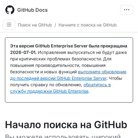
Skip
to
GitHub Docs
main
content
Поиск на GitHub
/
Начните с поиска на GitHub
Эта версия GitHub Enterprise Server была прекращена
2026-07-01
.
Исправления выпускаться не будут даже
при критических проблемах безопасности. Для
повышения производительности, повышения
безопасности и новых функций
выполните обновление
до последней версии GitHub Enterprise Server
. Чтобы
получить справку по обновлению,
обратитесь в
службу поддержки GitHub Enterprise
.
Начало поиска на GitHub
Вы можете использовать широкий