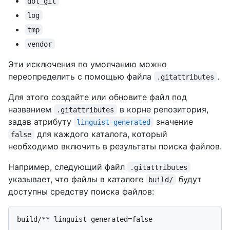
dot_git
log
tmp
vendor
Эти исключения по умолчанию можно
переопределить с помощью файла
.
.gitattributes
Для этого создайте или обновите файл под
названием
в корне репозитория,
.gitattributes
задав атрибуту
значение
linguist-generated
для каждого каталога, который
false
необходимо включить в результаты поиска файлов.
Например, следующий файл
.gitattributes
указывает, что файлы в каталоге
будут
build/
доступны средству поиска файлов: