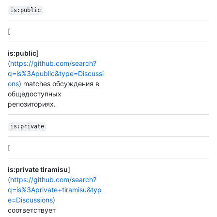
is:public
[
is:public
]
(
https://github.com/search?
q=is%3Apublic&type=Discussi
ons
) matches обсуждения в
общедоступных
репозиториях.
is:private
[
is:private tiramisu
]
(
https://github.com/search?
q=is%3Aprivate+tiramisu&typ
e=Discussions
)
соответствует