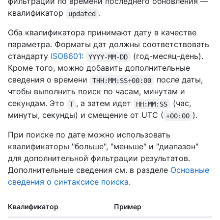
фильтрации по времени последнего обновления —
квалификатор
.
updated
Оба квалификатора принимают дату в качестве
параметра. Форматы дат должны соответствовать
стандарту
ISO8601
:
(год-месяц-день).
YYYY-MM-DD
Кроме того, можно добавить дополнительные
сведения о времени
после даты,
THH:MM:SS+00:00
чтобы выполнить поиск по часам, минутам и
секундам. Это
, а затем идет
(час,
T
HH:MM:SS
минуты, секунды) и смещение от UTC (
).
+00:00
При поиске по дате можно использовать
квалификаторы "больше", "меньше" и "диапазон"
для дополнительной фильтрации результатов.
Дополнительные сведения см. в разделе
Основные
сведения о синтаксисе поиска
.
Квалификатор
Пример