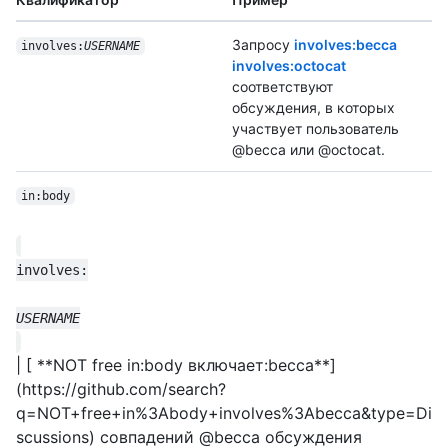
Запросу
involves:becca
involves:
USERNAME
involves:octocat
соответствуют
обсуждения, в которых
участвует пользователь
@becca или @octocat.
in:body
| [ **NOT free in:body включает:becca**]
(https://github.com/search?
q=NOT+free+in%3Abody+involves%3Abecca&type=Di
scussions) совпадений @becca обсуждения