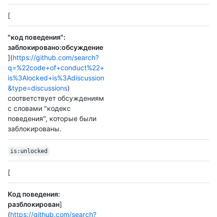
[
"код поведения":
заблокировано:обсуждение
](
https://github.com/search?
q=%22code+of+conduct%22+
is%3Alocked+is%3Adiscussion
&type=discussions
)
соответствует обсуждениям
с словами "кодекс
поведения", которые были
заблокированы.
is:unlocked
[
Код поведения:
разблокирован
]
(
https://github.com/search?