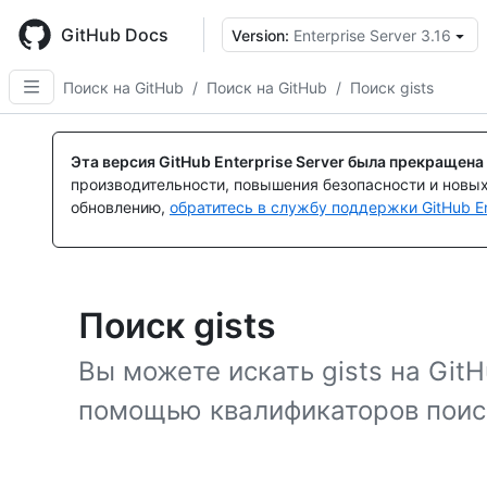
Skip
to
GitHub Docs
Version:
Enterprise Server 3.16
main
content
Поиск на GitHub
/
Поиск на GitHub
/
Поиск gists
Эта версия GitHub Enterprise Server была прекращена
производительности, повышения безопасности и новы
обновлению,
обратитесь в службу поддержки GitHub En
Поиск gists
Вы можете искать gists на GitH
помощью квалификаторов поис