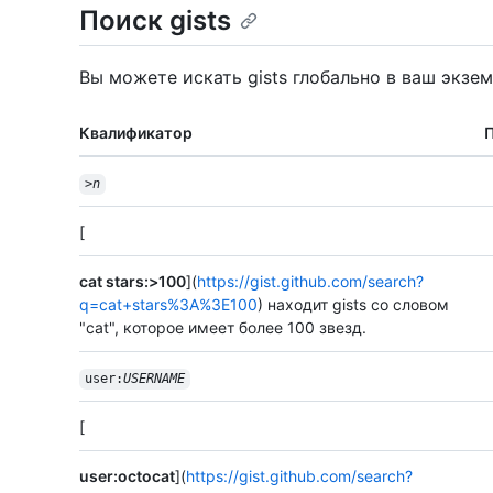
Поиск gists
Вы можете искать gists глобально в ваш экземп
Квалификатор
>
n
[
cat stars:>100
](
https://gist.github.com/search?
q=cat+stars%3A%3E100
) находит gists со словом
"cat", которое имеет более 100 звезд.
user:
USERNAME
[
user:octocat
](
https://gist.github.com/search?