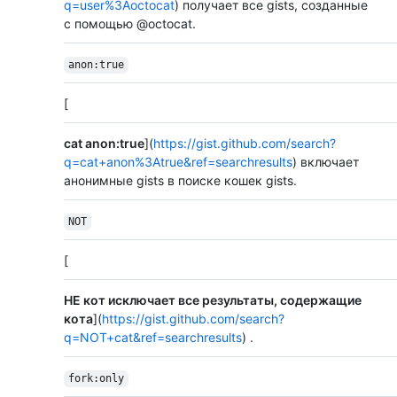
q=user%3Aoctocat
) получает все gists, созданные
с помощью @octocat.
anon:true
[
cat anon:true
](
https://gist.github.com/search?
q=cat+anon%3Atrue&ref=searchresults
) включает
анонимные gists в поиске кошек gists.
NOT
[
НЕ кот исключает все результаты, содержащие
кота
](
https://gist.github.com/search?
q=NOT+cat&ref=searchresults
) .
fork:only