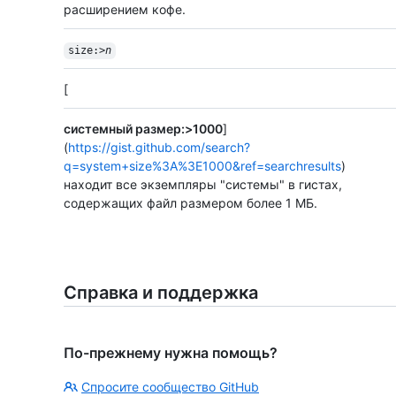
расширением кофе.
size:>
n
[
системный размер:>1000
]
(
https://gist.github.com/search?
q=system+size%3A%3E1000&ref=searchresults
)
находит все экземпляры "системы" в гистах,
содержащих файл размером более 1 МБ.
Справка и поддержка
По-прежнему нужна помощь?
Спросите сообщество GitHub