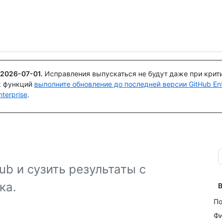
Поискайте или спросите
Copilot
2026-07-01
.
Исправления выпускаться не будут даже при крит
х функций
выполните обновление до последней версии GitHub Ente
terprise
.
ub и сузить результаты с
ка.
В
По
Фи