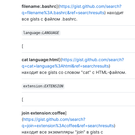
filename:.bashrc
](
https://gist.github.com/search?
q=filename%3A.bashrc&ref=searchresults
) находит
все gists с файлом .bashrc.
language:
LANGUAGE
[
cat language:html
](
https://gist.github.com/search?
q=cat+language%3Ahtml&ref=searchresults
)
находит все gists со словом "cat" с HTML-файлом.
extension:
EXTENSION
[
join extension:coffee
]
(
https://gist.github.com/search?
q=join+extension%3Acoffee&ref=searchresults
)
находит все экземпляры "join" в gists с