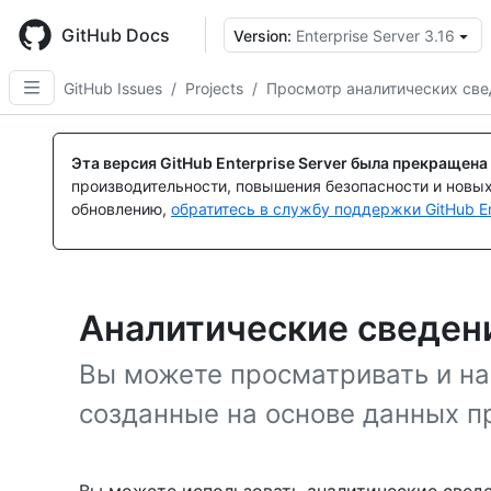
Skip
to
GitHub Docs
Version:
Enterprise Server 3.16
main
content
GitHub Issues
/
Projects
/
Просмотр аналитических све
Эта версия GitHub Enterprise Server была прекращена
производительности, повышения безопасности и новы
обновлению,
обратитесь в службу поддержки GitHub En
Аналитические сведени
Вы можете просматривать и н
созданные на основе данных п