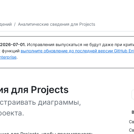
Поискайте или спросите
Copilot
дений
/
Аналитические сведения для Projects
2026-07-01
.
Исправления выпускаться не будут даже при крит
х функций
выполните обновление до последней версии GitHub Ente
terprise
.
я для Projects
астраивать диаграммы,
роекта.
В
Св
Св