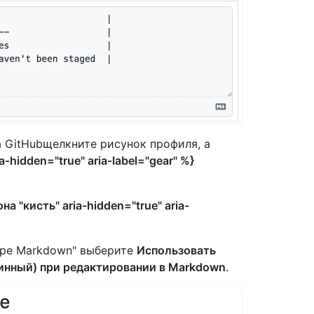
а GitHubщелкните рисунок профиля, а
-hidden="true" aria-label="gear" %}
на "кисть" aria-hidden="true" aria-
оре Markdown" выберите
Использовать
нный) при редактировании в Markdown
.