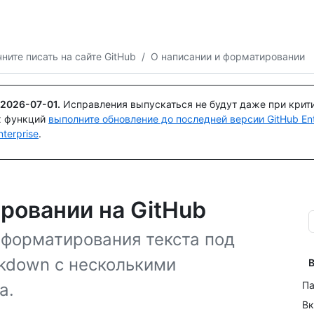
Поискайте или спросите
Copilot
ните писать на сайте GitHub
/
О написании и форматировании
2026-07-01
.
Исправления выпускаться не будут даже при крит
х функций
выполните обновление до последней версии GitHub Ente
terprise
.
ровании на GitHub
 форматирования текста под
rkdown с несколькими
В
Па
а.
Вк