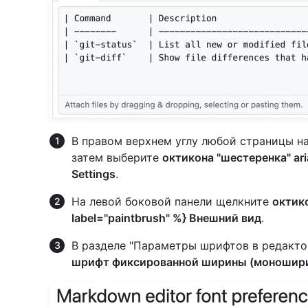
В правом верхнем углу любой страницы н
затем выберите
октикона "шестеренка" aria
Settings
.
На левой боковой панели щелкните
октико
label="paintbrush" %} Внешний вид
.
В разделе "Параметры шрифтов в редакт
шрифт фиксированной ширины (моношири