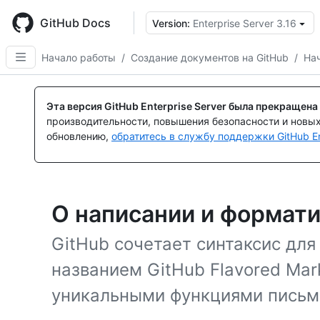
Skip
to
GitHub Docs
Version:
Enterprise Server 3.16
main
content
Начало работы
/
Создание документов на GitHub
/
Нач
Эта версия GitHub Enterprise Server была прекращена
производительности, повышения безопасности и новы
обновлению,
обратитесь в службу поддержки GitHub En
О написании и формати
GitHub сочетает синтаксис для
названием GitHub Flavored Ma
уникальными функциями письм