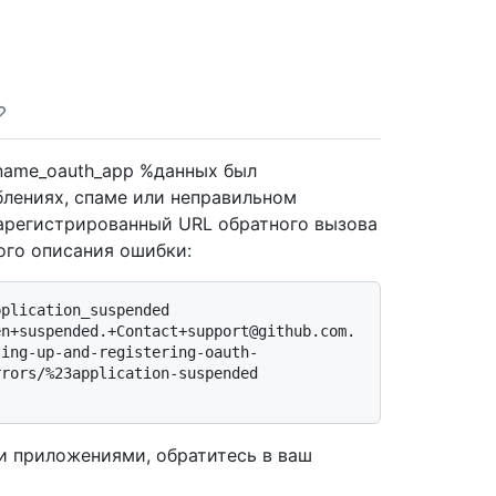
dname_oauth_app %данных был
блениях, спаме или неправильном
зарегистрированный URL обратного вызова
го описания ошибки:
plication_suspended

rors/%23application-suspended

 приложениями, обратитесь в ваш