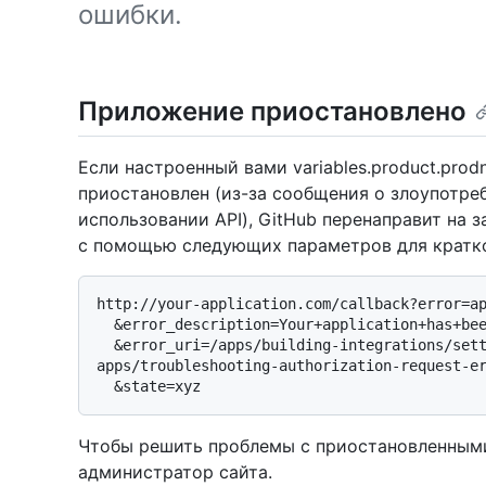
ошибки.
Приложение приостановлено
Если настроенный вами variables.product.pro
приостановлен (из-за сообщения о злоупотре
использовании API), GitHub перенаправит на 
с помощью следующих параметров для кратко
http://your-application.com/callback?error=ap
  &error_description=Your+application+has+been+suspended.+Contact+support@github.com.

  &error_uri=/apps/building-integrations/setting-up-and-registering-oauth-
apps/troubleshooting-authorization-request-er
Чтобы решить проблемы с приостановленными
администратор сайта.