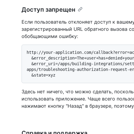
Доступ запрещен
Если пользователь отклоняет доступ к вашем
зарегистрированный URL обратного вызова с
обобщающими ошибку:
http://your-application.com/callback?error=ac
  &error_description=The+user+has+denied+your+application+access.

  &error_uri=/apps/building-integrations/setting-up-and-registering-oauth-
apps/troubleshooting-authorization-request-er
Здесь нет ничего, что можно сделать, поскол
использовать приложение. Чаще всего пользо
нажимают кнопку "Назад" в браузере, поэтому,
Справка и поддержка