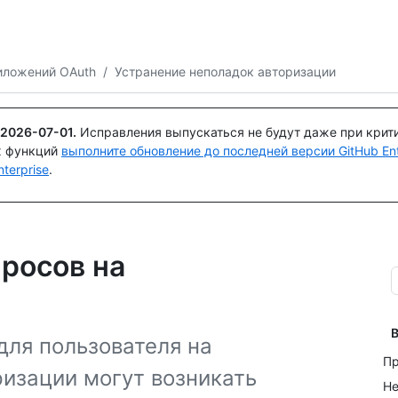
Поискайте или спросите
Copilot
иложений OAuth
/
Устранение неполадок авторизации
2026-07-01
.
Исправления выпускаться не будут даже при крит
х функций
выполните обновление до последней версии GitHub Ente
terprise
.
росов на
В
для пользователя на
Пр
ризации могут возникать
Не