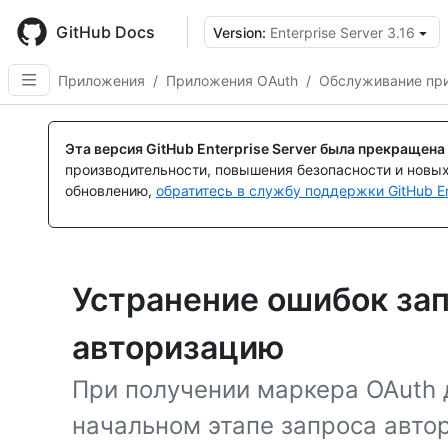
Skip
to
GitHub Docs
Version:
Enterprise Server 3.16
main
content
Приложения
/
Приложения OAuth
/
Обслуживание пр
Эта версия GitHub Enterprise Server была прекращена
производительности, повышения безопасности и новы
обновлению,
обратитесь в службу поддержки GitHub En
Устранение ошибок зап
авторизацию
При получении маркера OAuth 
начальном этапе запроса авто