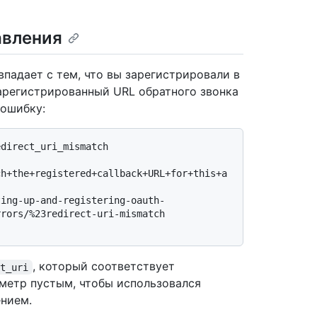
авления
овпадает с тем, что вы зарегистрировали в
арегистрированный URL обратного звонка
ошибку:
direct_uri_mismatch

ch+the+registered+callback+URL+for+this+a
rors/%23redirect-uri-mismatch

, который соответствует
ct_uri
аметр пустым, чтобы использовался
нием.