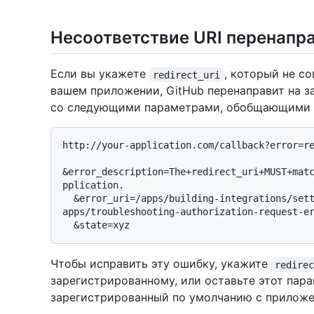
Несоответствие URI перенапр
Если вы укажете
, который не с
redirect_uri
вашем приложении, GitHub перенаправит на з
со следующими параметрами, обобщающими 
http://your-application.com/callback?error=re
&error_description=The+redirect_uri+MUST+mat
pplication.

  &error_uri=/apps/building-integrations/setting-up-and-registering-oauth-
apps/troubleshooting-authorization-request-er
Чтобы исправить эту ошибку, укажите
redire
зарегистрированному, или оставьте этот пар
зарегистрированный по умолчанию с приложе