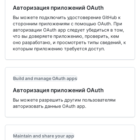
Авторизация приложений OAuth
Вы можете подключить удостоверение GitHub к
сторонним приложениям с помощью OAuth. При
авторизации OAuth app следует убедиться в том,
что вы доверяете приложению, проверить, кем
оно разработано, и просмотреть типы сведений, к
которым приложению требуется доступ.
Build and manage OAuth apps
Авторизация приложений OAuth
Вы можете разрешить другим пользователям
авторизовать данные OAuth app.
Maintain and share your app