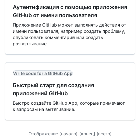
Аутентификация с помощью приложения
GitHub от имени пользователя
Приложение GitHub может выполнять действия от
имени пользователя, например создать проблему,
опубликовать комментарий или создать
развертывание.
Write code for a GitHub App
Быстрый старт для создания
приложений GitHub
Быстро создайте GitHub App, которые примечают
к запросам на вытягивание.
Отображение {начало}-{конец} {всего}