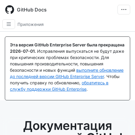
Skip
to
GitHub Docs
main
content
Приложения
Эта версия GitHub Enterprise Server была прекращена
2026-07-01
.
Исправления выпускаться не будут даже
при критических проблемах безопасности. Для
повышения производительности, повышения
безопасности и новых функций
выполните обновление
до последней версии GitHub Enterprise Server
. Чтобы
получить справку по обновлению,
обратитесь в
службу поддержки GitHub Enterprise
.
Документация