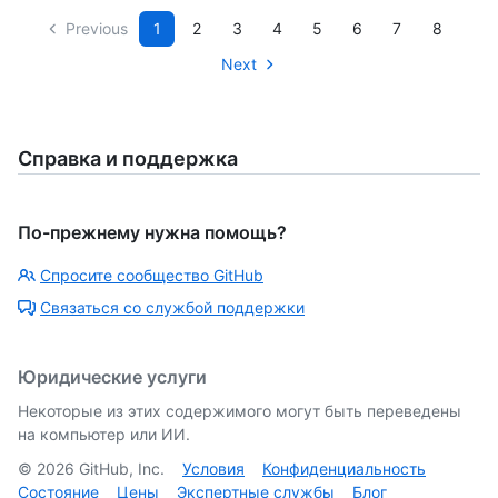
Previous
1
2
3
4
5
6
7
8
Next
Справка и поддержка
По-прежнему нужна помощь?
Спросите сообщество GitHub
Связаться со службой поддержки
Юридические услуги
Некоторые из этих содержимого могут быть переведены
на компьютер или ИИ.
©
2026
GitHub, Inc.
Условия
Конфиденциальность
Состояние
Цены
Экспертные службы
Блог