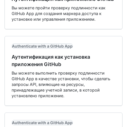
Вы можете пройти проверку подлинности как
GitHub App для создания маркера доступа к
установке или управления приложением.
Authenticate with a GitHub App
Аутентификация как установка
приложения GitHub
Вы можете выполнить проверку подлинности
GitHub App в качестве установки, чтобы сделать
запросы API, влияющие на ресурсы,
принадлежащие учетной записи, в которой
установлено приложение.
Authenticate with a GitHub App