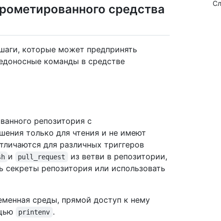
Сл
рометированного средства
 шаги, которые может предпринять
редоносные команды в средстве
ванного репозитория с
шения только для чтения и не имеют
отличаются для различных триггеров
и
из ветви в репозитории,
sh
pull_request
ь секреты репозитория или использовать
еменная среды, прямой доступ к нему
ощью
.
printenv