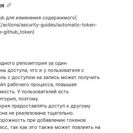
ия
ub для изменения содержимого[
](/actions/security-guides/automatic-token-
e-github_token)
одного репозитория за один
нь доступа, что и у пользователя с
ель с доступом на запись может получить
айл рабочего процесса, повышая
имость. У пользователей есть
итория, поэтому
ория предоставлять доступ к другому
она не реализована тщательно.
орожность при добавлении токенов
сс, так как это также может повлиять на