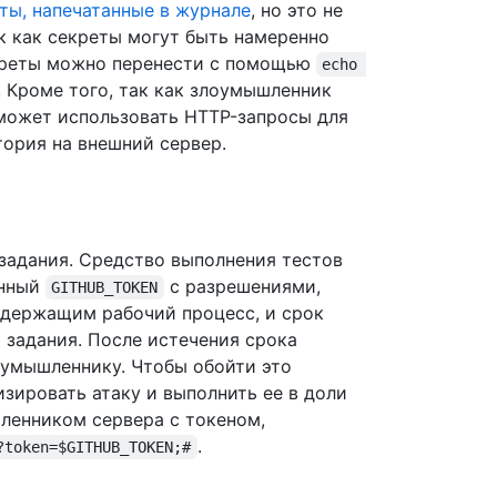
ты, напечатанные в журнале
, но это не
к как секреты могут быть намеренно
екреты можно перенести с помощью
echo 
. Кроме того, так как злоумышленник
может использовать HTTP-запросы для
тория на внешний сервер.
задания. Средство выполнения тестов
анный
с разрешениями,
GITHUB_TOKEN
одержащим рабочий процесс, и срок
 задания. После истечения срока
оумышленнику. Чтобы обойти это
зировать атаку и выполнить ее в доли
ленником сервера с токеном,
.
?token=$GITHUB_TOKEN;#