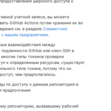
 предоставления широкого доступа к
тивной учетной записи, вы можете
ать GitHub Actions путем хранения их во
едения см. в разделе
Совместное
в с вашим предприятием
.
нные взаимодействия между
 подлинности GitHub или ключ SSH в
к многие типы токенов проверки
туп к определенным ресурсам, существует
льного типа токена, потому что он
оступ, чем предполагалось.
ды по доступу к данным репозитория в
я предпочтения:
ному репозиторию, вызвавшему рабочий