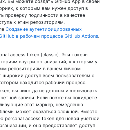
их. Вы можете создать GitHub App в своей
ориях, к которым вам нужен доступ в
ть проверку подлинности в качестве
ступа к этим репозиториям.
еле
Создание аутентифицированных
itHub в рабочем процессе GitHub Actions
.
nal access token (classic). Эти токены
ториям внутри организаций, к которым у
чным репозиториям в вашем личном
т широкий доступ всем пользователям с
 котором находится рабочий процесс.
token, вы никогда не должны использовать
 учетной записи. Если позже вы покидаете
ользующие этот маркер, немедленно
облемы может оказаться сложной. Вместо
ed personal access token для новой учетной
рганизации, и она предоставляет доступ