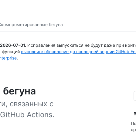
Поискайте или спросите
Copilot
Скомпрометированные бегуна
2026-07-01
.
Исправления выпускаться не будут даже при крит
х функций
выполните обновление до последней версии GitHub Ente
terprise
.
 бегуна
и, связанных с
itHub Actions.
В
По
ср