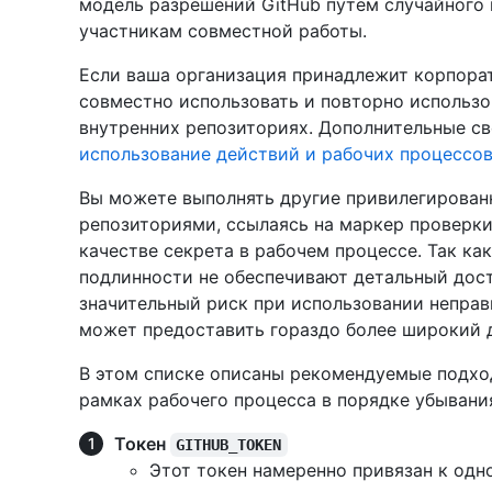
модель разрешений GitHub путем случайного
участникам совместной работы.
Если ваша организация принадлежит корпора
совместно использовать и повторно использов
внутренних репозиториях. Дополнительные св
использование действий и рабочих процессо
Вы можете выполнять другие привилегирова
репозиториями, ссылаясь на маркер проверки
качестве секрета в рабочем процессе. Так ка
подлинности не обеспечивают детальный дос
значительный риск при использовании неправи
может предоставить гораздо более широкий д
В этом списке описаны рекомендуемые подхо
рамках рабочего процесса в порядке убывани
Токен
GITHUB_TOKEN
Этот токен намеренно привязан к од