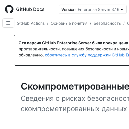
Skip
to
GitHub Docs
Version:
Enterprise Server 3.16
main
content
GitHub Actions
/
Основные понятия
/
Безопасность
/
Эта версия GitHub Enterprise Server была прекращена
производительности, повышения безопасности и новы
обновлению,
обратитесь в службу поддержки GitHub En
Скомпрометированные
Сведения о рисках безопасност
скомпрометированных данных G