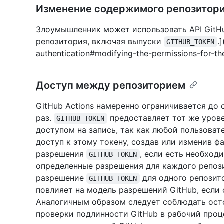
Изменение содержимого репозитор
Злоумышленник может использовать API GitH
репозитория, включая выпуски
.
GITHUB_TOKEN
authentication#modifying-the-permissions-for-th
Доступ между репозиторием
GitHub Actions намеренно ограничивается до 
раз.
предоставляет тот же урове
GITHUB_TOKEN
доступом на запись, так как любой пользоват
доступ к этому токену, создав или изменив ф
разрешения
, если есть необход
GITHUB_TOKEN
определенные разрешения для каждого репоз
разрешение
для одного репозит
GITHUB_TOKEN
повлияет на модель разрешений GitHub, если 
Аналогичным образом следует соблюдать ост
проверки подлинности GitHub в рабочий проце