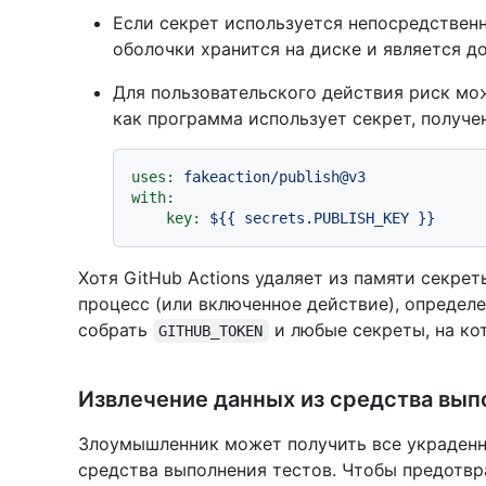
Если секрет используется непосредствен
оболочки хранится на диске и является д
Для пользовательского действия риск мож
как программа использует секрет, получе
uses:
fakeaction/publish@v3
with:
key:
${{
secrets.PUBLISH_KEY
}}
Хотя GitHub Actions удаляет из памяти секре
процесс (или включенное действие), опреде
собрать
и любые секреты, на ко
GITHUB_TOKEN
Извлечение данных из средства вып
Злоумышленник может получить все украденн
средства выполнения тестов. Чтобы предотвр