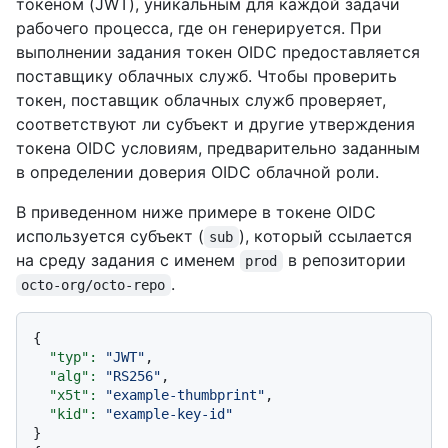
токеном (JWT), уникальным для каждой задачи
рабочего процесса, где он генерируется. При
выполнении задания токен OIDC предоставляется
поставщику облачных служб. Чтобы проверить
токен, поставщик облачных служб проверяет,
соответствуют ли субъект и другие утверждения
токена OIDC условиям, предварительно заданным
в определении доверия OIDC облачной роли.
В приведенном ниже примере в токене OIDC
используется субъект (
), который ссылается
sub
на среду задания с именем
в репозитории
prod
.
octo-org/octo-repo
{

"typ":
"JWT"
,

"alg":
"RS256"
,

"x5t":
"example-thumbprint"
,

"kid":
"example-key-id"
}
