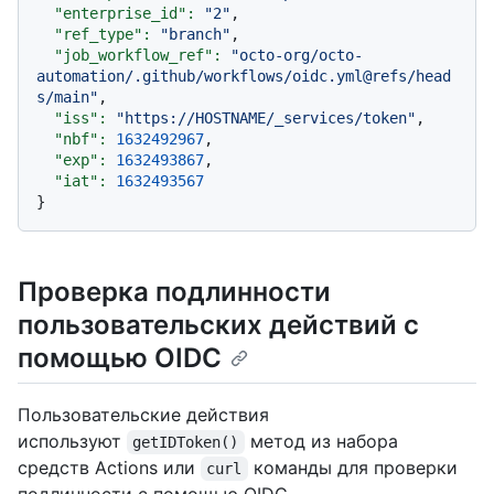
"enterprise_id":
"2"
,

"ref_type":
"branch"
,

"job_workflow_ref":
"octo-org/octo-
automation/.github/workflows/oidc.yml@refs/head
s/main"
,

"iss":
"https://HOSTNAME/_services/token"
,

"nbf":
1632492967
,

"exp":
1632493867
,

"iat":
1632493567
Проверка подлинности
пользовательских действий с
помощью OIDC
Пользовательские действия
используют
метод из набора
getIDToken()
средств Actions или
команды для проверки
curl