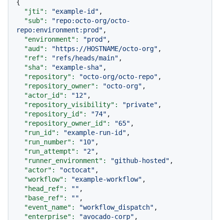
{

"jti":
"example-id"
,

"sub":
"repo:octo-org/octo-
repo:environment:prod"
,

"environment":
"prod"
,

"aud":
"https://HOSTNAME/octo-org"
,

"ref":
"refs/heads/main"
,

"sha":
"example-sha"
,

"repository":
"octo-org/octo-repo"
,

"repository_owner":
"octo-org"
,

"actor_id":
"12"
,

"repository_visibility":
"private"
,

"repository_id":
"74"
,

"repository_owner_id":
"65"
,

"run_id":
"example-run-id"
,

"run_number":
"10"
,

"run_attempt":
"2"
,

"runner_environment":
"github-hosted"
,

"actor":
"octocat"
,

"workflow":
"example-workflow"
,

"head_ref":
""
,

"base_ref":
""
,

"event_name":
"workflow_dispatch"
,

"enterprise":
"avocado-corp"
,
