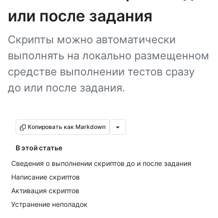
или после задания
Скрипты можно автоматически
выполнять на локально размещенном
средстве выполнении тестов сразу
до или после задания.
Копировать как Markdown
В этой статье
Сведения о выполнении скриптов до и после задания
Написание скриптов
Активация скриптов
Устранение неполадок