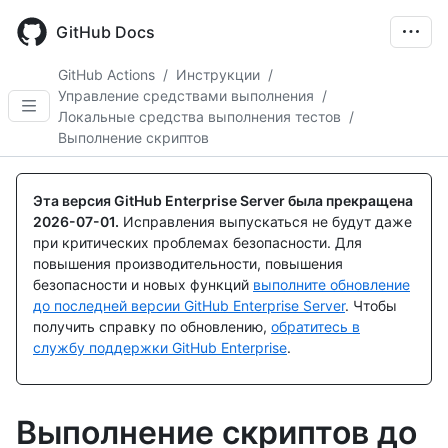
Skip
to
GitHub Docs
main
content
GitHub Actions
/
Инструкции
/
Управление средствами выполнения
/
Локальные средства выполнения тестов
/
Выполнение скриптов
Эта версия GitHub Enterprise Server была прекращена
2026-07-01
.
Исправления выпускаться не будут даже
при критических проблемах безопасности. Для
повышения производительности, повышения
безопасности и новых функций
выполните обновление
до последней версии GitHub Enterprise Server
. Чтобы
получить справку по обновлению,
обратитесь в
службу поддержки GitHub Enterprise
.
Выполнение скриптов до