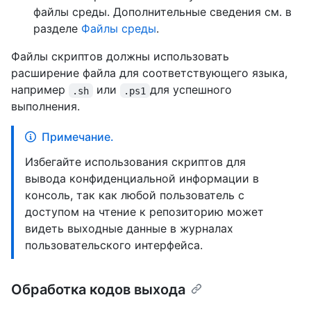
файлы среды. Дополнительные сведения см. в
разделе
Файлы среды
.
Файлы скриптов должны использовать
расширение файла для соответствующего языка,
например
или
для успешного
.sh
.ps1
выполнения.
Примечание.
Избегайте использования скриптов для
вывода конфиденциальной информации в
консоль, так как любой пользователь с
доступом на чтение к репозиторию может
видеть выходные данные в журналах
пользовательского интерфейса.
Обработка кодов выхода