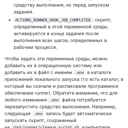
средству выполнения, но перед запуском
задания.
: скрипт,
ACTIONS_RUNNER_HOOK_JOB_COMPLETED
определенный в этой переменной среды,
активируется в конце задания после
выполнения всех шагов, определенных в
рабочем процессе.
Чтобы задать эти переменные среды, можно
добавить их в операционную систему или
добавить их в файл с именем
в каталоге
.env
приложений локального запуска (то есть каталог, в
который вы скачали и распаковали программное
обеспечение runner). Обратите внимание, что для
любого изменения
файла потребуется
.env
перезапустить средство выполнения. Например,
следующая
запись будет автоматически
.env
запускать скрипт, сохраненный
на
компьютере
/opt/runner/cleanup_script.sh