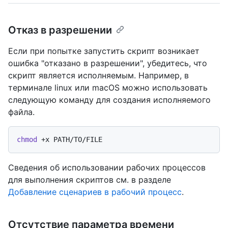
Отказ в разрешении
Если при попытке запустить скрипт возникает
ошибка "отказано в разрешении", убедитесь, что
скрипт является исполняемым. Например, в
терминале linux или macOS можно использовать
следующую команду для создания исполняемого
файла.
chmod
Сведения об использовании рабочих процессов
для выполнения скриптов см. в разделе
Добавление сценариев в рабочий процесс
.
Отсутствие параметра времени