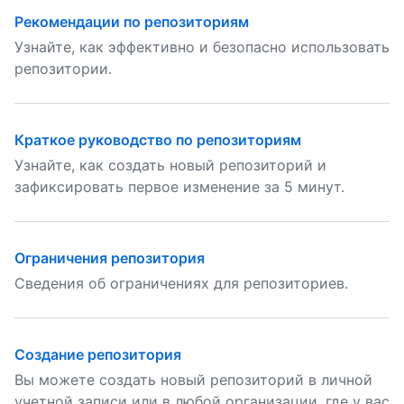
Рекомендации по репозиториям
Узнайте, как эффективно и безопасно использовать
репозитории.
Краткое руководство по репозиториям
Узнайте, как создать новый репозиторий и
зафиксировать первое изменение за 5 минут.
Ограничения репозитория
Сведения об ограничениях для репозиториев.
Создание репозитория
Вы можете создать новый репозиторий в личной
учетной записи или в любой организации, где у вас