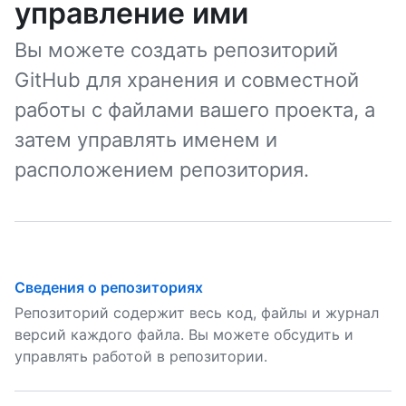
управление ими
Вы можете создать репозиторий
GitHub для хранения и совместной
работы с файлами вашего проекта, а
затем управлять именем и
расположением репозитория.
Сведения о репозиториях
Репозиторий содержит весь код, файлы и журнал
версий каждого файла. Вы можете обсудить и
управлять работой в репозитории.