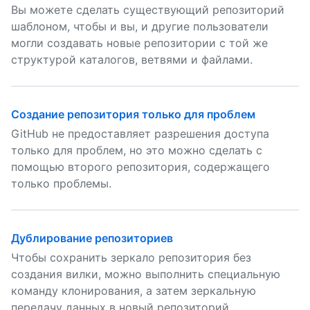
Вы можете сделать существующий репозиторий
шаблоном, чтобы и вы, и другие пользователи
могли создавать новые репозитории с той же
структурой каталогов, ветвями и файлами.
Создание репозитория только для проблем
GitHub не предоставляет разрешения доступа
только для проблем, но это можно сделать с
помощью второго репозитория, содержащего
только проблемы.
Дублирование репозиториев
Чтобы сохранить зеркало репозитория без
создания вилки, можно выполнить специальную
команду клонирования, а затем зеркальную
передачу данных в новый репозиторий.