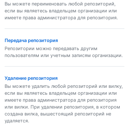
Вы можете переименовать любой репозиторий,
если вы являетесь владельцем организации или
имеете права администратора для репозитория.
Передача репозитория
Репозитории можно передавать другим
пользователям или учетным записям организации.
Удаление репозитория
Вы можете удалить любой репозиторий или вилку,
если вы являетесь владельцем организации или
имеете права администратора для репозитория
или вилки. При удалении репозитория, в котором
создана вилка, вышестоящий репозиторий не
удаляется.