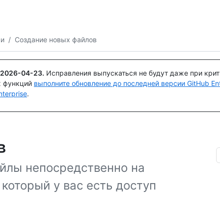
Поискайте или спросите
Copilot
ми
/
Создание новых файлов
2026-04-23
.
Исправления выпускаться не будут даже при кри
х функций
выполните обновление до последней версии GitHub Ente
terprise
.
в
йлы непосредственно на
 который у вас есть доступ