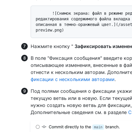
       ![Снимок экрана: файл в режиме редактирования. Над текстовым полем для 
редактирования содержимого файла вкладка 
описанная в темно-оранжевый цвет.](/asse
Нажмите кнопку "
Зафиксировать изменени
В поле "Фиксация сообщения" введите ко
описывающее изменения, внесенные в фа
отнести к нескольким авторам. Дополнит
фиксации с несколькими авторами
.
Под полями сообщения о фиксации укажит
текущую ветвь или в новую. Если текущей
нужно создать новую ветвь для фиксации, 
Дополнительные сведения см. в разделе
С