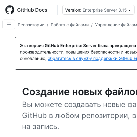
Skip
to
GitHub Docs
Version:
Enterprise Server 3.15
main
content
Репозитории
/
Работа с файлами
/
Управление файла
Эта версия GitHub Enterprise Server была прекращена
производительности, повышения безопасности и новы
обновлению,
обратитесь в службу поддержки GitHub En
Создание новых файло
Вы можете создавать новые фа
GitHub в любом репозитории, в
на запись.