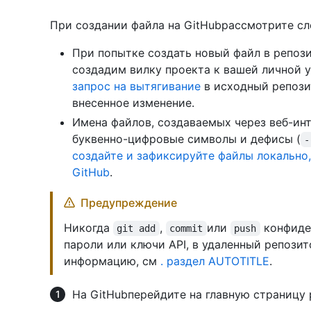
При создании файла на GitHubрассмотрите с
При попытке создать новый файл в репози
создадим вилку проекта к вашей личной 
запрос на вытягивание
в исходный репози
внесенное изменение.
Имена файлов, создаваемых через веб-ин
буквенно-цифровые символы и дефисы (
-
создайте и зафиксируйте файлы локально,
GitHub
.
Предупреждение
Никогда
,
или
конфиде
git add
commit
push
пароли или ключи API, в удаленный репозит
информацию, см
. раздел AUTOTITLE
.
На GitHubперейдите на главную страницу 