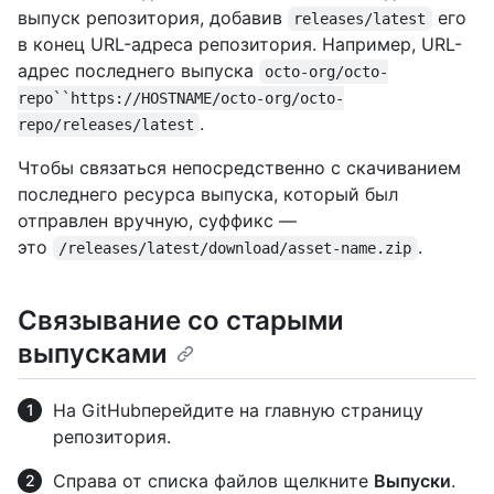
выпуск репозитория, добавив
его
releases/latest
в конец URL-адреса репозитория. Например, URL-
адрес последнего выпуска
octo-org/octo-
repo``https://HOSTNAME/octo-org/octo-
.
repo/releases/latest
Чтобы связаться непосредственно с скачиванием
последнего ресурса выпуска, который был
отправлен вручную, суффикс —
это
.
/releases/latest/download/asset-name.zip
Связывание со старыми
выпусками
На GitHubперейдите на главную страницу
репозитория.
Справа от списка файлов щелкните
Выпуски
.