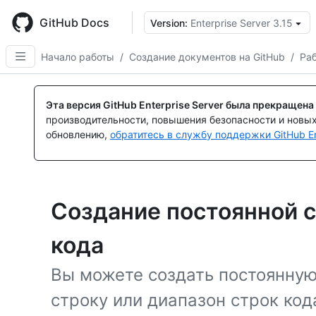
Skip
to
GitHub Docs
Version:
Enterprise Server 3.15
main
content
Начало работы
/
Создание документов на GitHub
/
Ра
Эта версия GitHub Enterprise Server была прекращена
производительности, повышения безопасности и новы
обновлению,
обратитесь в службу поддержки GitHub En
Создание постоянной 
кода
Вы можете создать постоянну
строку или диапазон строк код