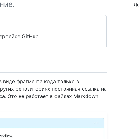
ние.
До
ерфейсе GitHub .
в виде фрагмента кода только в
других репозиториях постоянная ссылка на
са. Это не работает в файлах Markdown