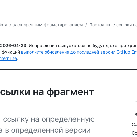
Поискайте или спросите
Copilot
бота с расширенным форматированием
/
Постоянные ссылки н
2026-04-23
.
Исправления выпускаться не будут даже при кри
х функций
выполните обновление до последней версии GitHub Ente
terprise
.
ссылки на фрагмент
В
ю ссылку на определенную
Сс
а в определенной версии
Сс