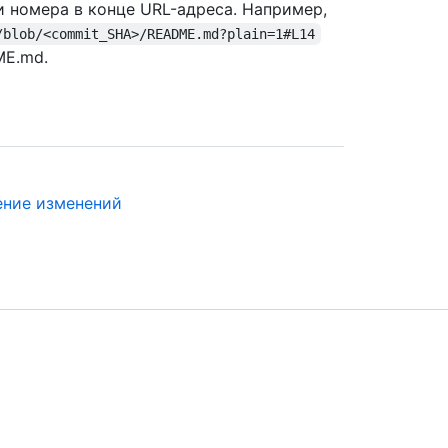
 номера в конце URL-адреса. Например,
/blob/<commit_SHA>/README.md?plain=1#L14
ME.md.
ение изменений