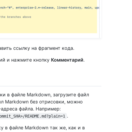
авить ссылку на фрагмент кода.
рий и нажмите кнопку
Комментарий
.
ки в файле Markdown, загрузите файл
йл Markdown без отрисовки, можно
-адреса файла. Например:
.
ommit_SHA>/README.md?plain=1
 в файле Markdown так же, как и в