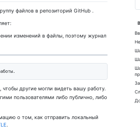
руппу файлов в репозиторий GitHub .
ляет:
В
Вв
ении изменений в файлы, поэтому журнал
Не
Ша
Ша
Ша
пр
За
 чтобы другие могли видеть вашу работу.
Сл
гими пользователями либо публично, либо
До
рмацию о том, как отправить локальный
TLE
.