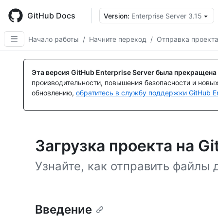
Skip
to
GitHub Docs
Version:
Enterprise Server 3.15
main
content
Начало работы
/
Начните переход
/
Отправка проект
Эта версия GitHub Enterprise Server была прекращена
производительности, повышения безопасности и новы
обновлению,
обратитесь в службу поддержки GitHub En
Загрузка проекта на Gi
Узнайте, как отправить файлы д
Введение