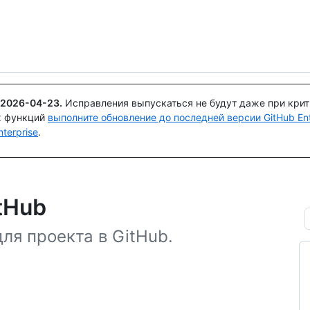
Поискайте или спросите
Copilot
а
2026-04-23
.
Исправления выпускаться не будут даже при кри
х функций
выполните обновление до последней версии GitHub Ente
terprise
.
tHub
ля проекта в GitHub.