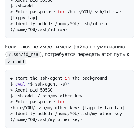
> 
Agent pid 59566
$ 
ssh-add
> 
Enter passphrase 
for
 /home/YOU/.ssh/id_rsa: 
[tippy tap]
> 
Identity added: /home/YOU/.ssh/id_rsa 
(/home/YOU/.ssh/id_rsa)
Если ключ не имеет имени файла по умолчанию
(
), потребуется передать этот путь к
/.ssh/id_rsa
:
ssh-add
# 
start the ssh-agent 
in
 the background
$ 
eval
"
$(ssh-agent -s)
"
> 
Agent pid 59566
$ 
ssh-add ~/.ssh/my_other_key
> 
Enter passphrase 
for
/home/YOU/.ssh/my_other_key: [tappity tap tap]
> 
Identity added: /home/YOU/.ssh/my_other_key 
(/home/YOU/.ssh/my_other_key)