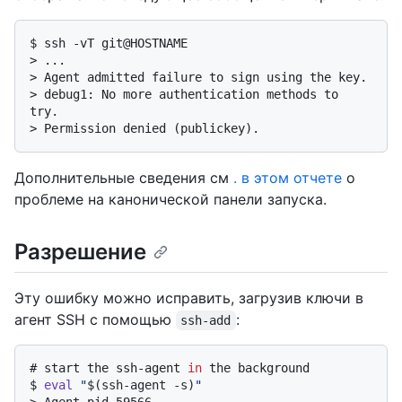
$ 
ssh -vT git@HOSTNAME
> 
...
> 
Agent admitted failure to sign using the key.
> 
debug1: No more authentication methods to 
try.
> 
Permission denied (publickey).
Дополнительные сведения см
. в этом отчете
о
проблеме на канонической панели запуска.
Разрешение
Эту ошибку можно исправить, загрузив ключи в
агент SSH с помощью
:
ssh-add
# 
start the ssh-agent 
in
 the background
$ 
eval
"
$(ssh-agent -s)
"