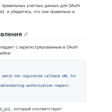
и правильных учетных данных для OAuth
и убедитесь, что они правильно и
ret
авления
впадает с зарегистрированным в OAuth
ибке:
 match the registered callback URL for 
oubleshooting-authorization-request-
, который соответствует
ct_uri