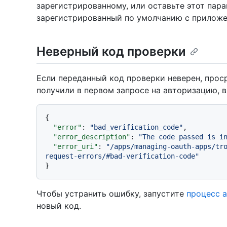
зарегистрированному, или оставьте этот пар
зарегистрированный по умолчанию с приложе
Неверный код проверки
Если переданный код проверки неверен, проср
получили в первом запросе на авторизацию, в
{
"error"
:
"bad_verification_code"
,
"error_description"
:
"The code passed is i
"error_uri"
:
"/apps/managing-oauth-apps/tr
request-errors/#bad-verification-code"
}
Чтобы устранить ошибку, запустите
процесс 
новый код.