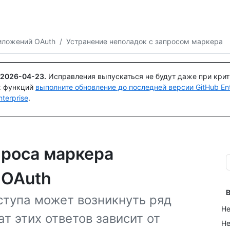
Поискайте или спросите
Copilot
иложений OAuth
/
Устранение неполадок с запросом маркера
2026-04-23
.
Исправления выпускаться не будут даже при кри
х функций
выполните обновление до последней версии GitHub Ente
terprise
.
проса маркера
 OAuth
В
ступа может возникнуть ряд
Не
т этих ответов зависит от
Не