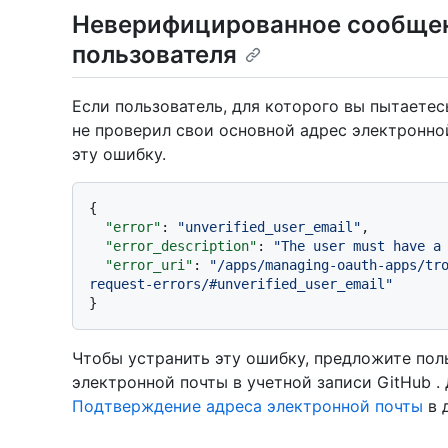
Неверифицированное сообщен
пользователя
Если пользователь, для которого вы пытаетес
не проверил свои основной адрес электронно
эту ошибку.
{
"error"
:
"unverified_user_email"
,
"error_description"
:
"The user must have a
"error_uri"
:
"/apps/managing-oauth-apps/tr
request-errors/#unverified_user_email"
}
Чтобы устранить эту ошибку, предложите пол
электронной почты в учетной записи GitHub .
Подтверждение адреса электронной почты
в 