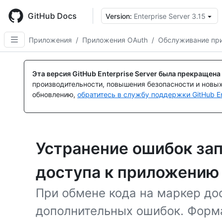
Skip
to
GitHub Docs
Version:
Enterprise Server 3.15
main
content
Приложения
/
Приложения OAuth
/
Обслуживание пр
Эта версия GitHub Enterprise Server была прекращена
производительности, повышения безопасности и новы
обновлению,
обратитесь в службу поддержки GitHub En
Устранение ошибок за
доступа к приложению
При обмене кода на маркер до
дополнительных ошибок. Форма