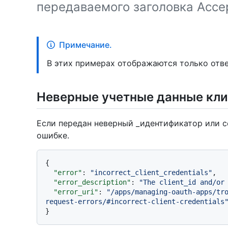
передаваемого заголовка Acce
Примечание.
В этих примерах отображаются только отв
Неверные учетные данные кли
Если передан неверный _идентификатор или се
ошибке.
{
"error"
:
"incorrect_client_credentials"
,
"error_description"
:
"The client_id and/or
"error_uri"
:
"/apps/managing-oauth-apps/tr
request-errors/#incorrect-client-credentials
}