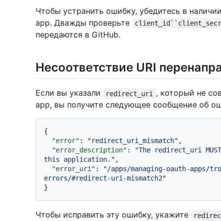
Чтобы устранить ошибку, убедитесь в наличи
app. Дважды проверьте
client_id``client_sec
передаются в GitHub.
Несоответствие URI перенапр
Если вы указали
, который не со
redirect_uri
app, вы получите следующее сообщение об ош
{
"error"
:
"redirect_uri_mismatch"
,
"error_description"
:
"The redirect_uri MUST
this application."
,
"error_uri"
:
"/apps/managing-oauth-apps/tr
errors/#redirect-uri-mismatch2"
}
Чтобы исправить эту ошибку, укажите
redire