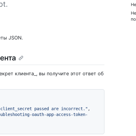
pt.
Не
Не
по
еты JSON.
ента
крет клиента_, вы получите этот ответ об
 client_secret passed are incorrect."
,
oubleshooting-oauth-app-access-token-
"