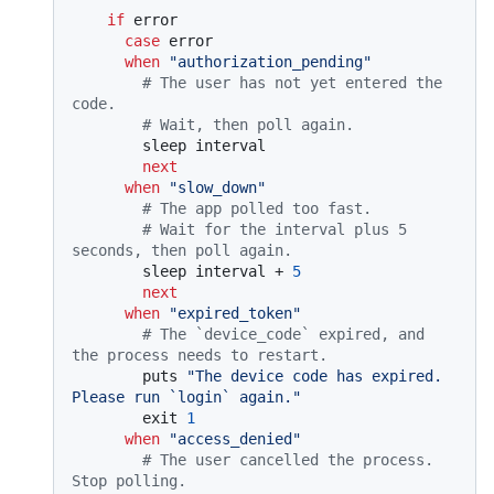
if
 error

case
 error

when
"authorization_pending"
# The user has not yet entered the 
code.
# Wait, then poll again.
        sleep interval

next
when
"slow_down"
# The app polled too fast.
# Wait for the interval plus 5 
seconds, then poll again.
        sleep interval + 
5
next
when
"expired_token"
# The `device_code` expired, and 
the process needs to restart.
        puts 
"The device code has expired. 
Please run `login` again."
        exit 
1
when
"access_denied"
# The user cancelled the process. 
Stop polling.