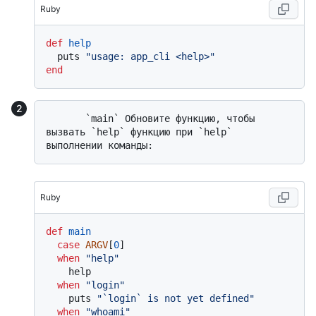
Ruby
def
help
  puts 
"usage: app_cli <help>"
end
       `main` Обновите функцию, чтобы 
вызвать `help` функцию при `help` 
Ruby
def
main
case
ARGV
[
0
]

when
"help"
    help

when
"login"
    puts 
"`login` is not yet defined"
when
"whoami"