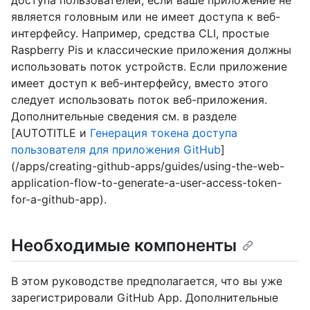
доступа пользователей, если ваше приложение не
является головным или не имеет доступа к веб-
интерфейсу. Например, средства CLI, простые
Raspberry Pis и классические приложения должны
использовать поток устройств. Если приложение
имеет доступ к веб-интерфейсу, вместо этого
следует использовать поток веб-приложения.
Дополнительные сведения см. в разделе
[AUTOTITLE и
Генерация токена доступа
пользователя для приложения GitHub
]
(/apps/creating-github-apps/guides/using-the-web-
application-flow-to-generate-a-user-access-token-
for-a-github-app).
Необходимые компоненты
В этом руководстве предполагается, что вы уже
зарегистрировали GitHub App. Дополнительные