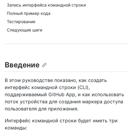
Запись интерфейса командной строки
Полный пример кода
Тестирование
Следующие шаги
Введение
В этом руководстве показано, как создать
интерфейс командной строки (CLI),
поддерживаемый GitHub App, и как использовать
поток устройства для создания маркера доступа
пользователя для приложения.
Интерфейс командной строки будет иметь три
команды: