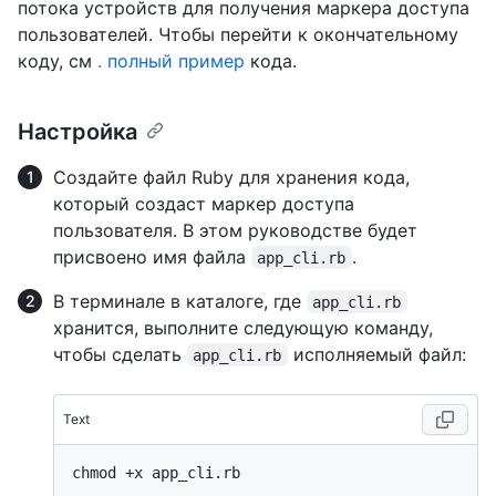
потока устройств для получения маркера доступа
пользователей. Чтобы перейти к окончательному
коду, см
. полный пример
кода.
Настройка
Создайте файл Ruby для хранения кода,
который создаст маркер доступа
пользователя. В этом руководстве будет
присвоено имя файла
.
app_cli.rb
В терминале в каталоге, где
app_cli.rb
хранится, выполните следующую команду,
чтобы сделать
исполняемый файл:
app_cli.rb
Text