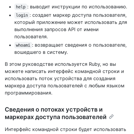
: выводит инструкции по использованию.
help
: создает маркер доступа пользователя,
login
который приложение может использовать для
выполнения запросов API от имени
пользователя.
: возвращает сведения о пользователе,
whoami
вошедшего в систему.
В этом руководстве используется Ruby, но вы
можете написать интерфейс командной строки и
использовать поток устройства для создания
маркера доступа пользователей с любым языком
программирования.
Сведения о потоках устройств и
маркерах доступа пользователей
Интерфейс командной строки будет использовать