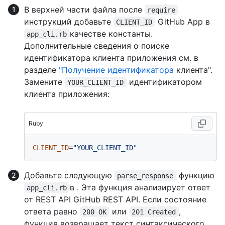
В верхней части файла после
require
инструкций добавьте
GitHub App в
CLIENT_ID
качестве константы.
app_cli.rb
Дополнительные сведения о поиске
идентификатора клиента приложения см. в
разделе
"Получение идентификатора
клиента".
Замените
идентификатором
YOUR_CLIENT_ID
клиента приложения:
Ruby
CLIENT_ID
=
"YOUR_CLIENT_ID"
Добавьте следующую
функцию
parse_response
в . Эта функция анализирует ответ
app_cli.rb
от REST API GitHub REST API. Если состояние
ответа равно
или
,
200 OK
201 Created
функция возвращает текст синтаксического