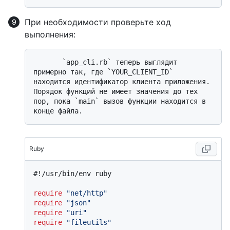
При необходимости проверьте ход
выполнения:
       `app_cli.rb` теперь выглядит 
примерно так, где `YOUR_CLIENT_ID` 
находится идентификатор клиента приложения. 
Порядок функций не имеет значения до тех 
пор, пока `main` вызов функции находится в 
Ruby
#!/usr/bin/env ruby
require
"net/http"
require
"json"
require
"uri"
require
"fileutils"