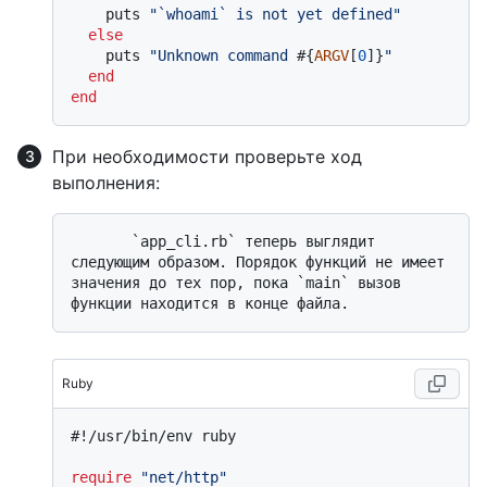
    puts 
"`whoami` is not yet defined"
else
    puts 
"Unknown command 
#{
ARGV
[
0
]}
"
end
end
При необходимости проверьте ход
выполнения:
       `app_cli.rb` теперь выглядит 
следующим образом. Порядок функций не имеет 
значения до тех пор, пока `main` вызов 
Ruby
#!/usr/bin/env ruby
require
"net/http"