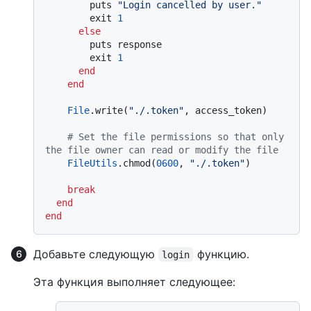
        puts 
"Login cancelled by user."
        exit 
1
else
        puts response

        exit 
1
end
end
File
.write(
"./.token"
, access_token)

# Set the file permissions so that only 
the file owner can read or modify the file
FileUtils
.chmod(
0600
, 
"./.token"
)

break
end
end
Добавьте следующую
функцию.
login
Эта функция выполняет следующее: