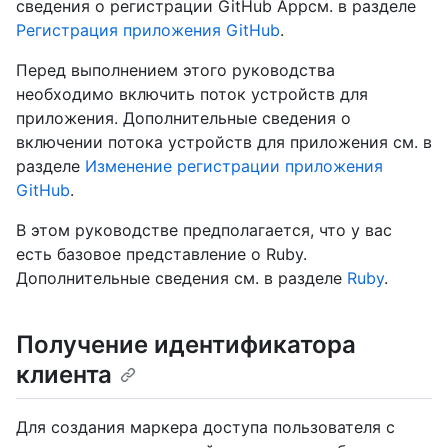
сведения о регистрации GitHub Appсм. в разделе
Регистрация приложения GitHub
.
Перед выполнением этого руководства
необходимо включить поток устройств для
приложения. Дополнительные сведения о
включении потока устройств для приложения см. в
разделе
Изменение регистрации приложения
GitHub
.
В этом руководстве предполагается, что у вас
есть базовое представление о Ruby.
Дополнительные сведения см. в разделе
Ruby
.
Получение идентификатора
клиента
Для создания маркера доступа пользователя с