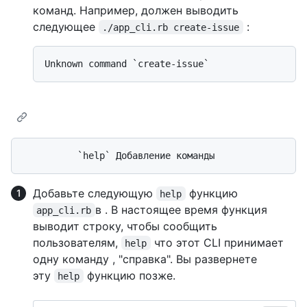
команд. Например, должен выводить
следующее
:
./app_cli.rb create-issue
Добавьте следующую
функцию
help
в . В настоящее время функция
app_cli.rb
выводит строку, чтобы сообщить
пользователям,
что этот CLI принимает
help
одну команду , "справка". Вы развернете
эту
функцию позже.
help