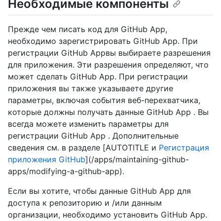
Необходимые компоненты
Прежде чем писать код для GitHub App,
необходимо зарегистрировать GitHub App. При
регистрации GitHub Appвы выбираете разрешения
для приложения. Эти разрешения определяют, что
может сделать GitHub App. При регистрации
приложения вы также указываете другие
параметры, включая события веб-перехватчика,
которые должны получать данные GitHub App . Вы
всегда можете изменить параметры для
регистрации GitHub App . Дополнительные
сведения см. в разделе [AUTOTITLE и
Регистрация
приложения GitHub
](/apps/maintaining-github-
apps/modifying-a-github-app).
Если вы хотите, чтобы данные GitHub App для
доступа к репозиторию и /или данным
организации, необходимо установить GitHub App.