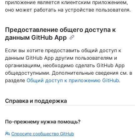
приложение является клиентским приложением,
оно может работать на устройстве пользователя.
Предоставление общего доступа к
данным GitHub App
Если вы хотите предоставить общий доступ к
данным GitHub App другим пользователям и
организациям, необходимо сделать GitHub App
общедоступными. Дополнительные сведения см. в
разделе
Общий доступ к приложению GitHub
.
Справка и поддержка
По-прежнему нужна помощь?
Спросите сообщество GitHub