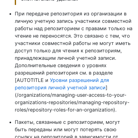
При передаче репозитория из организации в
личную учетную запись участники совместной
работы над репозиторием с правами только на
чтение не переносятся. Это связано с тем, что
участники совместной работы не могут иметь
доступ только для чтения к репозиториям,
принадлежащим личной учетной записи.
Дополнительные сведения о уровнях
разрешений репозитория см. в разделе
[AUTOTITLE и
Уровни разрешений для
репозитория личной учетной записи
]
(/organizations/managing-user-access-to-your-
organizations-repositories/managing-repository-
roles/repository-roles-for-an-organization).
Пакеты, связанные с репозиторием, могут
быть переданы или могут потерять свою
ссылку на репозиторий в зависимости от