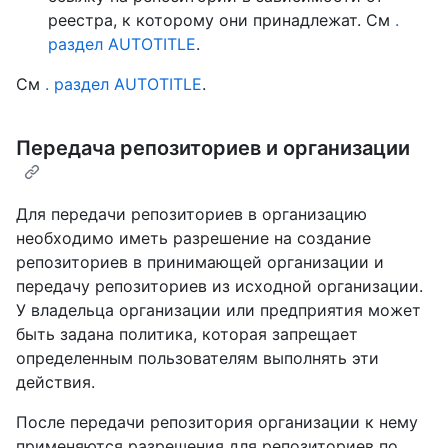
реестра, к которому они принадлежат. См
.
раздел AUTOTITLE
.
См
. раздел AUTOTITLE
.
Передача репозиториев и организации
Для передачи репозиториев в организацию
необходимо иметь разрешение на создание
репозиториев в принимающей организации и
передачу репозиториев из исходной организации.
У владельца организации или предприятия может
быть задана политика, которая запрещает
определенным пользователям выполнять эти
действия.
После передачи репозитория организации к нему
применяются разрешения для репозиториев по