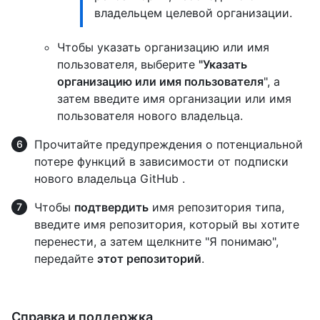
владельцем целевой организации.
Чтобы указать организацию или имя
пользователя, выберите
"Указать
организацию или имя пользователя
", а
затем введите имя организации или имя
пользователя нового владельца.
Прочитайте предупреждения о потенциальной
потере функций в зависимости от подписки
нового владельца GitHub .
Чтобы
подтвердить
имя репозитория типа,
введите имя репозитория, который вы хотите
перенести, а затем щелкните "Я понимаю",
передайте
этот репозиторий
.
Справка и поддержка