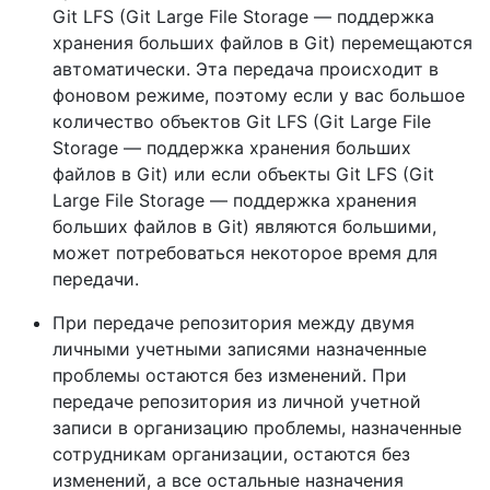
Git LFS (Git Large File Storage — поддержка
хранения больших файлов в Git) перемещаются
автоматически. Эта передача происходит в
фоновом режиме, поэтому если у вас большое
количество объектов Git LFS (Git Large File
Storage — поддержка хранения больших
файлов в Git) или если объекты Git LFS (Git
Large File Storage — поддержка хранения
больших файлов в Git) являются большими,
может потребоваться некоторое время для
передачи.
При передаче репозитория между двумя
личными учетными записями назначенные
проблемы остаются без изменений. При
передаче репозитория из личной учетной
записи в организацию проблемы, назначенные
сотрудникам организации, остаются без
изменений, а все остальные назначения