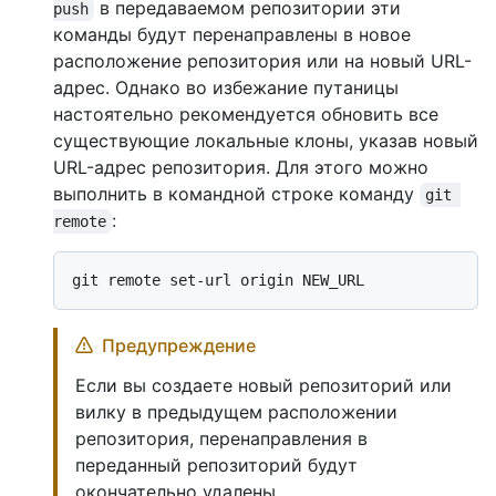
в передаваемом репозитории эти
push
команды будут перенаправлены в новое
расположение репозитория или на новый URL-
адрес. Однако во избежание путаницы
настоятельно рекомендуется обновить все
существующие локальные клоны, указав новый
URL-адрес репозитория. Для этого можно
выполнить в командной строке команду
git 
:
remote
Предупреждение
Если вы создаете новый репозиторий или
вилку в предыдущем расположении
репозитория, перенаправления в
переданный репозиторий будут
окончательно удалены.