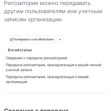
Репозитории можно передавать
другим пользователям или учетным
записям организации.
Копировать как Markdown
В этой статье
Сведения о передаче репозиториев
Передача репозитория, принадлежащего вашей личной
учетной записи
Передача репозитория, принадлежащего вашей
организации
Сведения о передаче