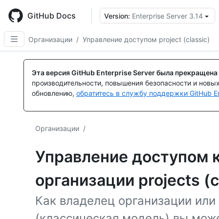
Skip
to
GitHub Docs
Version:
Enterprise Server 3.14
main
content
Организации
/
Управление доступом project (classic)
Эта версия GitHub Enterprise Server была прекращена
производительности, повышения безопасности и новы
обновлению,
обратитесь в службу поддержки GitHub En
Организации
/
Управление доступом 
организации projects (c
Как владелец организации или 
(классическая модель) вы мож