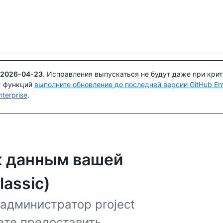
Поискайте или спросите
Copilot
2026-04-23
.
Исправления выпускаться не будут даже при кри
х функций
выполните обновление до последней версии GitHub Ente
terprise
.
к данным вашей
lassic)
администратор project
ете предоставить