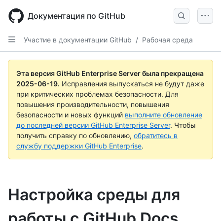
Skip
to
Документация по GitHub
main
content
Участие в документации GitHub
/
Рабочая среда
Эта версия GitHub Enterprise Server была прекращена
2025-06-19
.
Исправления выпускаться не будут даже
при критических проблемах безопасности. Для
повышения производительности, повышения
безопасности и новых функций
выполните обновление
до последней версии GitHub Enterprise Server
. Чтобы
получить справку по обновлению,
обратитесь в
службу поддержки GitHub Enterprise
.
Настройка среды для
работы с GitHub Docs