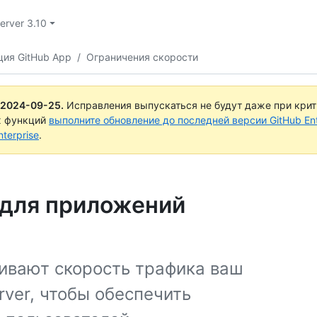
Server 3.10
ция GitHub App
/
Ограничения скорости
2024-09-25
.
Исправления выпускаться не будут даже при кри
х функций
выполните обновление до последней версии GitHub Ente
terprise
.
 для приложений
ивают скорость трафика ваш
rver, чтобы обеспечить