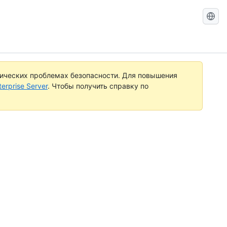
Search
GitHub
Docs
тических проблемах безопасности. Для повышения
rprise Server
. Чтобы получить справку по