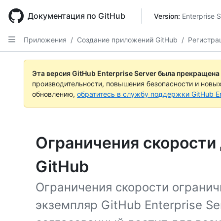
Skip
to
Документация по GitHub
Version: 
Enterprise 
main
content
Приложения
/
Создание приложений GitHub
/
Регистра
Эта версия GitHub Enterprise Server была прекращена
производительности, повышения безопасности и новы
обновлению,
обратитесь в службу поддержки GitHub En
Ограничения скорости
GitHub
Ограничения скорости огранич
экземпляр GitHub Enterprise Se