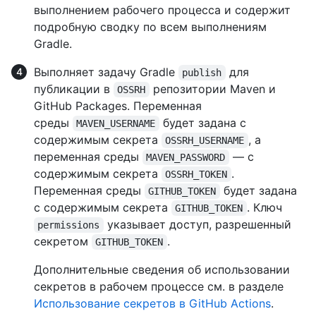
выполнением рабочего процесса и содержит
подробную сводку по всем выполнениям
Gradle.
Выполняет задачу Gradle
для
publish
публикации в
репозитории Maven и
OSSRH
GitHub Packages. Переменная
среды
будет задана с
MAVEN_USERNAME
содержимым секрета
, а
OSSRH_USERNAME
переменная среды
— с
MAVEN_PASSWORD
содержимым секрета
.
OSSRH_TOKEN
Переменная среды
будет задана
GITHUB_TOKEN
с содержимым секрета
. Ключ
GITHUB_TOKEN
указывает доступ, разрешенный
permissions
секретом
.
GITHUB_TOKEN
Дополнительные сведения об использовании
секретов в рабочем процессе см. в разделе
Использование секретов в GitHub Actions
.