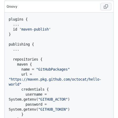
Groovy
plugins {

  ...

  id 
'maven-publish'
}

publishing {

  ...

  repositories {

    maven {

      name = 
"GitHubPackages"
      url = 
"https://maven.pkg.github.com/octocat/hello-
world"
      credentials {

        username = 
System.getenv(
"GITHUB_ACTOR"
)

        password = 
System.getenv(
"GITHUB_TOKEN"
)

      }
