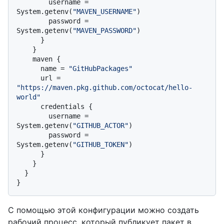
        username = 
System.getenv(
"MAVEN_USERNAME"
)

        password = 
System.getenv(
"MAVEN_PASSWORD"
)

      }

    }

    maven {

      name = 
"GitHubPackages"
      url = 
"https://maven.pkg.github.com/octocat/hello-
world"
      credentials {

        username = 
System.getenv(
"GITHUB_ACTOR"
)

        password = 
System.getenv(
"GITHUB_TOKEN"
)

      }

    }

  }

С помощью этой конфигурации можно создать
рабочий процесс, который публикует пакет в