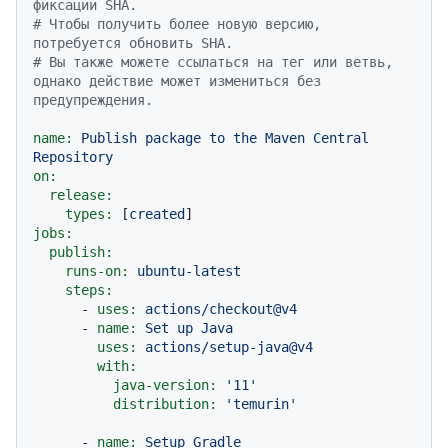
фиксации SHA.
# Чтобы получить более новую версию, 
потребуется обновить SHA.
# Вы также можете ссылаться на тег или ветвь, 
однако действие может измениться без 
предупреждения.
name:
Publish
package
to
the
Maven
Central
Repository
on:
release:
types:
 [
created
jobs:
publish:
runs-on:
ubuntu-latest
steps:
-
uses:
actions/checkout@v4
-
name:
Set
up
Java
uses:
actions/setup-java@v4
with:
java-version:
'11'
distribution:
'temurin'
-
name:
Setup
Gradle