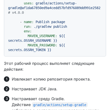
uses:
gradle/actions/setup-
gradle@af1da67850ed9a4cedd57bfd976089dd991e2582
# v4.0.0
-
name:
Publish
package
run:
./gradlew
publish
env:
MAVEN_USERNAME:
${{
secrets.OSSRH_USERNAME
}}
MAVEN_PASSWORD:
${{
secrets.OSSRH_TOKEN
}}
Этот рабочий процесс выполняет следующие
действия:
Извлекает копию репозитория проекта.
Настраивает JDK Java.
Настраивает среду Gradle.
Действие
gradle/actions/setup-gradle