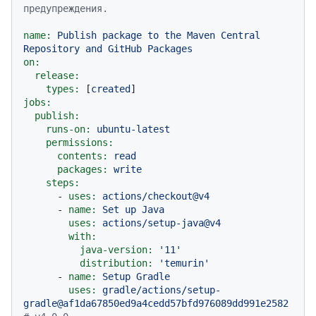
предупреждения.
name:
Publish
package
to
the
Maven
Central
Repository
and
GitHub
Packages
on:
release:
types:
 [
created
jobs:
publish:
runs-on:
ubuntu-latest
permissions:
contents:
read
packages:
write
steps:
-
uses:
actions/checkout@v4
-
name:
Set
up
Java
uses:
actions/setup-java@v4
with:
java-version:
'11'
distribution:
'temurin'
-
name:
Setup
Gradle
uses:
gradle/actions/setup-
gradle@af1da67850ed9a4cedd57bfd976089dd991e2582