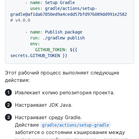
-
name:
Setup
Gradle
uses:
gradle/actions/setup-
gradle@af1da67850ed9a4cedd57bfd976089dd991e2582
# v4.0.0
-
name:
Publish
package
run:
./gradlew
publish
env:
GITHUB_TOKEN:
${{
secrets.GITHUB_TOKEN
}}
Этот рабочий процесс выполняет следующие
действия:
Извлекает копию репозитория проекта.
Настраивает JDK Java.
Настраивает среду Gradle.
Действие
gradle/actions/setup-gradle
заботится о состоянии кэширования между