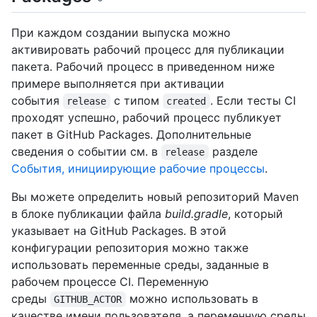
При каждом создании выпуска можно
активировать рабочий процесс для публикации
пакета. Рабочий процесс в приведенном ниже
примере выполняется при активации
события
с типом
. Если тесты CI
release
created
проходят успешно, рабочий процесс публикует
пакет в GitHub Packages. Дополнительные
сведения о событии см. в
разделе
release
События, инициирующие рабочие процессы
.
Вы можете определить новый репозиторий Maven
в блоке публикации файла
build.gradle
, который
указывает на GitHub Packages. В этой
конфигурации репозитория можно также
использовать переменные среды, заданные в
рабочем процессе CI. Переменную
среды
можно использовать в
GITHUB_ACTOR
качестве имени пользователя, а переменную среды