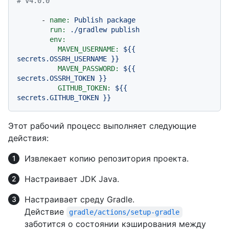
# v4.0.0
-
name:
Publish
package
run:
./gradlew
publish
env:
MAVEN_USERNAME:
${{
secrets.OSSRH_USERNAME
}}
MAVEN_PASSWORD:
${{
secrets.OSSRH_TOKEN
}}
GITHUB_TOKEN:
${{
secrets.GITHUB_TOKEN
}}
Этот рабочий процесс выполняет следующие
действия:
Извлекает копию репозитория проекта.
Настраивает JDK Java.
Настраивает среду Gradle.
Действие
gradle/actions/setup-gradle
заботится о состоянии кэширования между