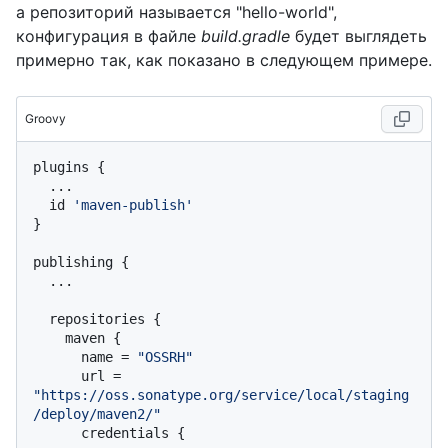
а репозиторий называется "hello-world",
конфигурация в файле
build.gradle
будет выглядеть
примерно так, как показано в следующем примере.
Groovy
plugins {

  ...

  id 
'maven-publish'
}

publishing {

  ...

  repositories {

    maven {

      name = 
"OSSRH"
      url = 
"https://oss.sonatype.org/service/local/staging
/deploy/maven2/"
      credentials {
