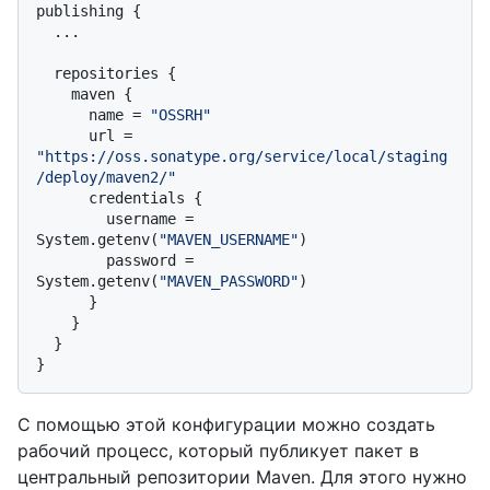
publishing {

  ...

  repositories {

    maven {

      name = 
"OSSRH"
      url = 
"https://oss.sonatype.org/service/local/staging
/deploy/maven2/"
      credentials {

        username = 
System.getenv(
"MAVEN_USERNAME"
)

        password = 
System.getenv(
"MAVEN_PASSWORD"
)

      }

    }

  }

С помощью этой конфигурации можно создать
рабочий процесс, который публикует пакет в
центральный репозитории Maven. Для этого нужно