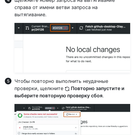
Щелкните номер запроса на вытягивание
справа от имени ветви запроса на
вытягивание.
Чтобы повторно выполнить неудачные
проверки, щелкните
Повторно запустите и
выберите
повторную проверку
сбоя
.