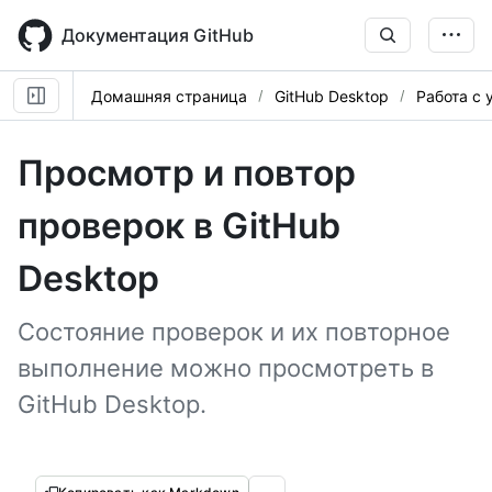
Skip
to
Документация GitHub
main
content
Домашняя страница
GitHub Desktop
Работа с
Просмотр и повтор
проверок в GitHub
Desktop
Состояние проверок и их повторное
выполнение можно просмотреть в
GitHub Desktop.