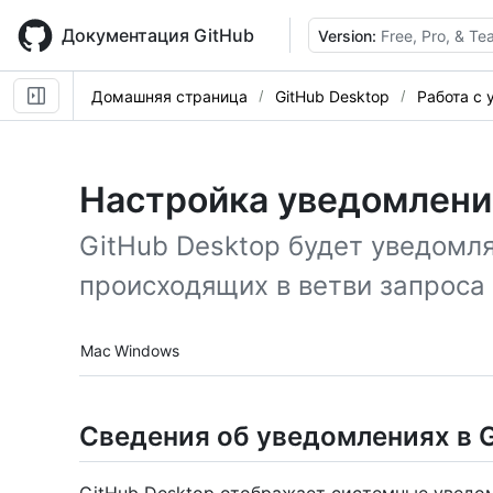
Skip
to
Документация GitHub
Version:
Free, Pro, & T
main
content
Домашняя страница
GitHub Desktop
Работа с
Настройка уведомлений
GitHub Desktop будет уведомля
происходящих в ветви запроса 
Platform navigation
Mac
Windows
Сведения об уведомлениях в G