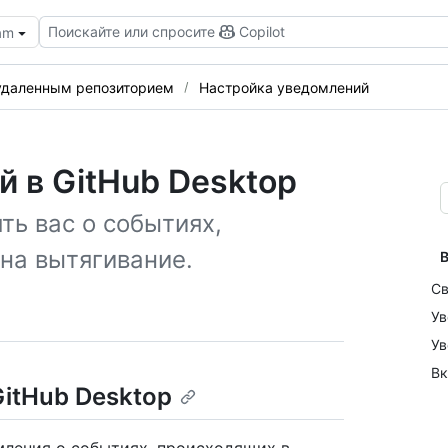
Поискайте или спросите
Copilot
eam
 удаленным репозиторием
Настройка уведомлений
 в GitHub Desktop
ть вас о событиях,
на вытягивание.
В
Св
Ув
Ув
Вк
itHub Desktop