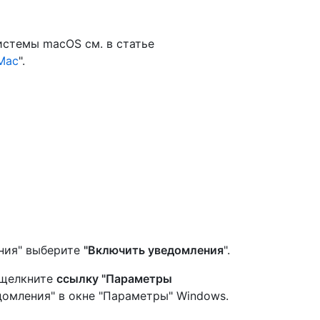
истемы macOS см. в статье
Mac
".
ения" выберите
"Включить уведомления
".
 щелкните
ссылку "Параметры
домления" в окне "Параметры" Windows.