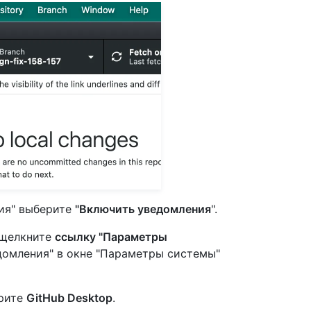
ния" выберите
"Включить уведомления
".
 щелкните
ссылку "Параметры
домления" в окне "Параметры системы"
ерите
GitHub Desktop
.