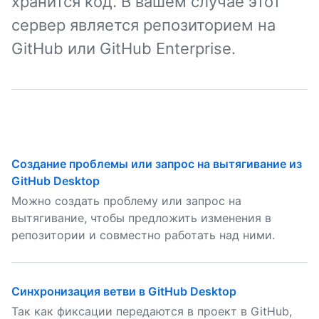
хранится код. В вашем случае этот
сервер является репозиторием на
GitHub или GitHub Enterprise.
Создание проблемы или запрос на вытягивание из
GitHub Desktop
Можно создать проблему или запрос на
вытягивание, чтобы предложить изменения в
репозитории и совместно работать над ними.
Синхронизация ветви в GitHub Desktop
Так как фиксации передаются в проект в GitHub,