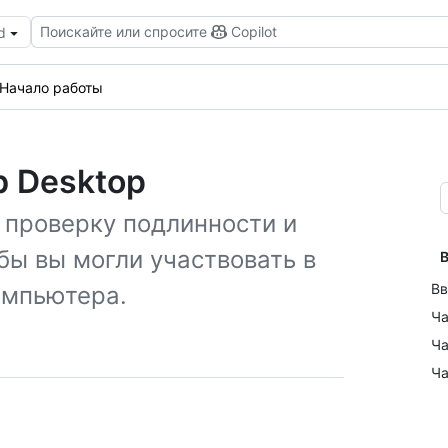
Поискайте или спросите
Copilot
d
Начало работы
b Desktop
и проверку подлинности и
обы вы могли участвовать в
В
Вв
омпьютера.
Ча
Ча
Ча