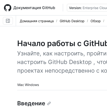
Skip
to
Документация GitHub
Version:
Enterprise Clou
main
content
Домашняя страница
GitHub Desktop
Обзор
Начало работы с GitHu
Узнайте, как настроить, пройт
настроить GitHub Desktop , чт
проектах непосредственно с к
Platform navigation
Mac
Windows
Введение