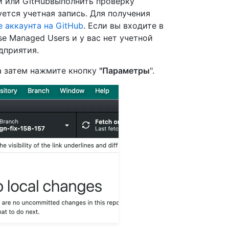
и или GitHubвыполнить проверку
уется учетная запись. Для получения
 аккаунта на GitHub
. Если вы входите в
se Managed Users и у вас нет учетной
дприятия.
 а затем нажмите кнопку
"Параметры
".