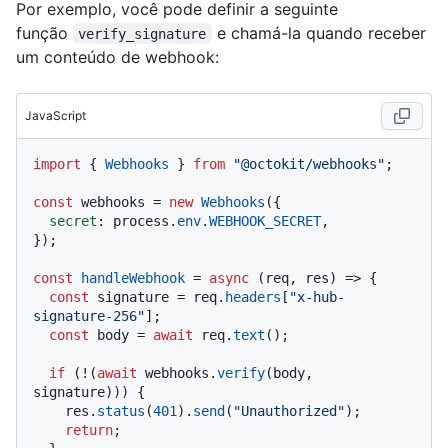
Por exemplo, você pode definir a seguinte
função
e chamá-la quando receber
verify_signature
um conteúdo de webhook:
JavaScript
import
 { 
Webhooks
 } 
from
"@octokit/webhooks"
;

const
 webhooks = 
new
Webhooks
({

secret
: process.
env
.
WEBHOOK_SECRET
,

});

const
handleWebhook
 = 
async
 (
req, res
) => {

const
 signature = req.
headers
[
"x-hub-
signature-256"
];

const
 body = 
await
 req.
text
();

if
 (!(
await
 webhooks.
verify
(body, 
signature))) {

    res.
status
(
401
).
send
(
"Unauthorized"
);

return
;
