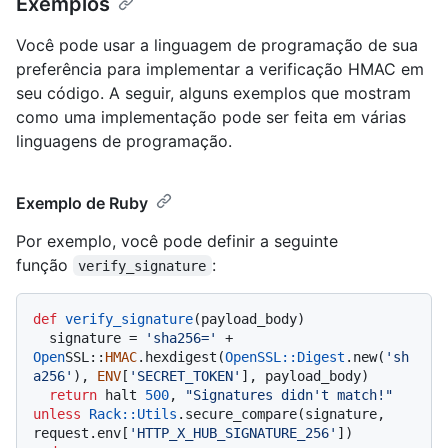
Exemplos
Você pode usar a linguagem de programação de sua
preferência para implementar a verificação HMAC em
seu código. A seguir, alguns exemplos que mostram
como uma implementação pode ser feita em várias
linguagens de programação.
Exemplo de Ruby
Por exemplo, você pode definir a seguinte
função
:
verify_signature
def
verify_signature
(
payload_body
)

  signature = 
'sha256='
 + 
Open
SSL::
HMAC
.hexdigest(
OpenSSL::Digest
.new(
'sh
a256'
), 
ENV
[
'SECRET_TOKEN'
], payload_body)

return
 halt 
500
, 
"Signatures didn't match!"
unless
Rack
:
:Utils
.secure_compare(signature, 
request.env[
'HTTP_X_HUB_SIGNATURE_256'