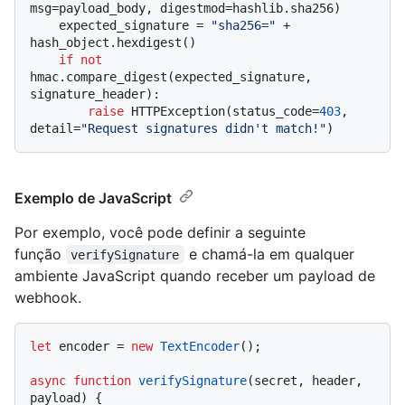
msg=payload_body, digestmod=hashlib.sha256)

    expected_signature = 
"sha256="
 + 
hash_object.hexdigest()

if
not
hmac.compare_digest(expected_signature, 
signature_header):

raise
 HTTPException(status_code=
403
, 
detail=
"Request signatures didn't match!"
Exemplo de JavaScript
Por exemplo, você pode definir a seguinte
função
e chamá-la em qualquer
verifySignature
ambiente JavaScript quando receber um payload de
webhook.
let
 encoder = 
new
TextEncoder
();

async
function
verifySignature
(
secret, header, 
payload
) {
