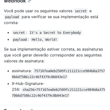
webhook
Você pode usar os seguintes valores
e
secret
para verificar se sua implementação está
payload
correta:
:
secret
It's a Secret to Everybody
:
payload
Hello, World!
Se sua implementação estiver correta, as assinaturas
que você gerar deverão corresponder aos seguintes
valores de assinatura:
assinatura:
757107ea0eb2509fc211221cce984b8a3757
0b6d7586c22c46f4379c8b043e17
X-Hub-Signature-
256:
sha256=757107ea0eb2509fc211221cce984b8a375
70b6d7586c22c46f4379c8b043e17