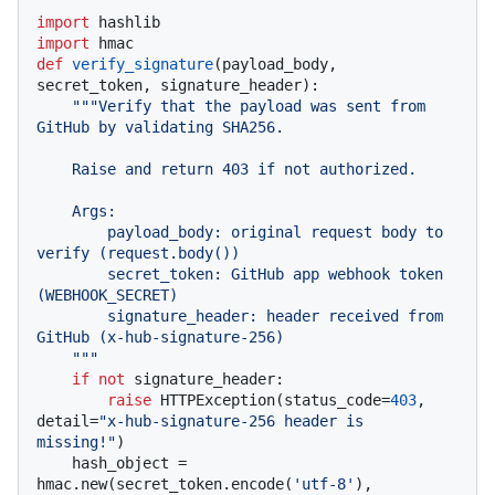
import
import
def
verify_signature
(
payload_body, 
secret_token, signature_header
):

"""Verify that the payload was sent from 
GitHub by validating SHA256.

    Raise and return 403 if not authorized.

    Args:

        payload_body: original request body to 
verify (request.body())

        secret_token: GitHub app webhook token 
(WEBHOOK_SECRET)

        signature_header: header received from 
GitHub (x-hub-signature-256)

    """
if
not
 signature_header:

raise
 HTTPException(status_code=
403
, 
detail=
"x-hub-signature-256 header is 
missing!"
)

    hash_object = 
hmac.new(secret_token.encode(
'utf-8'
), 