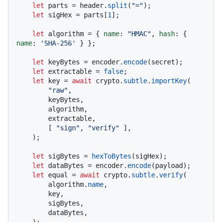
let
 parts = header.
split
(
"="
);

let
 sigHex = parts[
1
];

let
 algorithm = { 
name
: 
"HMAC"
, 
hash
: { 
name
: 
'SHA-256'
 } };

let
 keyBytes = encoder.
encode
(secret);

let
 extractable = 
false
;

let
 key = 
await
 crypto.
subtle
.
importKey
(

"raw"
,

        keyBytes,

        algorithm,

        extractable,

        [ 
"sign"
, 
"verify"
 ],

    );

let
 sigBytes = 
hexToBytes
(sigHex);

let
 dataBytes = encoder.
encode
(payload);

let
 equal = 
await
 crypto.
subtle
.
verify
(

        algorithm.
name
,

        key,

        sigBytes,

        dataBytes,

    );
