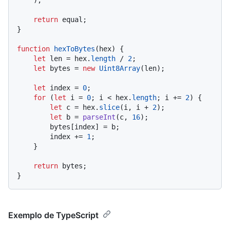
return
 equal;

}

function
hexToBytes
(
hex
) {

let
 len = hex.
length
 / 
2
;

let
 bytes = 
new
Uint8Array
(len);

let
 index = 
0
;

for
 (
let
 i = 
0
; i < hex.
length
; i += 
2
) {

let
 c = hex.
slice
(i, i + 
2
);

let
 b = 
parseInt
(c, 
16
);

        bytes[index] = b;

        index += 
1
;

    }

return
 bytes;

Exemplo de TypeScript