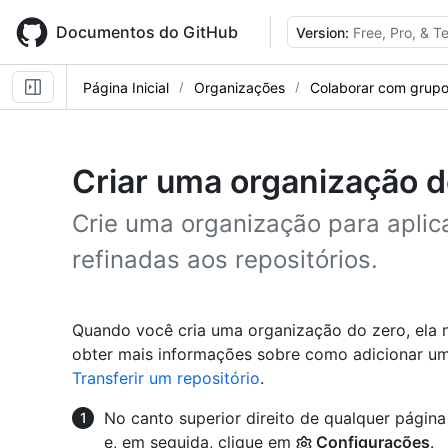
Skip
to
Documentos do GitHub
Version:
Free, Pro, & 
main
content
Página Inicial
Organizações
Colaborar com grup
Criar uma organização do
Crie uma organização para apli
refinadas aos repositórios.
Quando você cria uma organização do zero, ela n
obter mais informações sobre como adicionar um
Transferir um repositório
.
No canto superior direito de qualquer págin
e, em seguida, clique em
Configurações
.