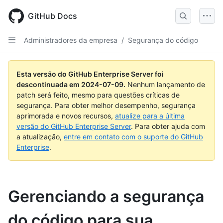
Skip
to
GitHub Docs
main
content
Administradores da empresa
/
Segurança do código
Esta versão do GitHub Enterprise Server foi
descontinuada em
2024-07-09
.
Nenhum lançamento de
patch será feito, mesmo para questões críticas de
segurança. Para obter melhor desempenho, segurança
aprimorada e novos recursos,
atualize para a última
versão do GitHub Enterprise Server
. Para obter ajuda com
a atualização,
entre em contato com o suporte do GitHub
Enterprise
.
Gerenciando a segurança
do código para sua