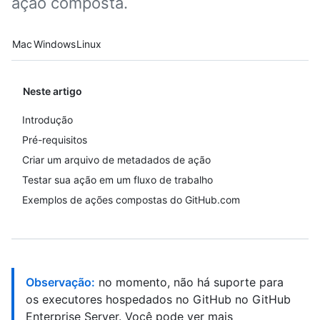
ação composta.
Platform navigation
Mac
Windows
Linux
Neste artigo
Introdução
Pré-requisitos
Criar um arquivo de metadados de ação
Testar sua ação em um fluxo de trabalho
Exemplos de ações compostas do GitHub.com
Observação:
no momento, não há suporte para
os executores hospedados no GitHub no GitHub
Enterprise Server. Você pode ver mais