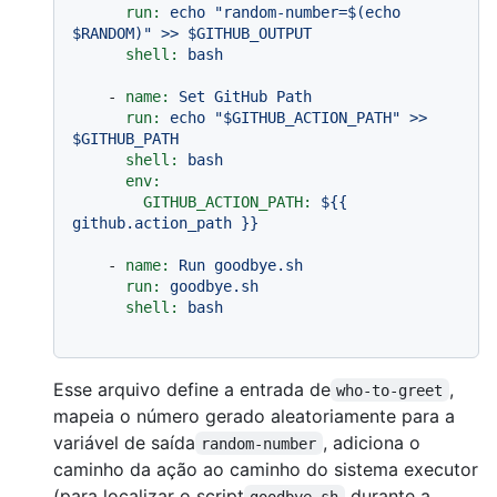
run:
echo
"random-number=$(echo 
$RANDOM)"
>>
$GITHUB_OUTPUT
shell:
bash
-
name:
Set
GitHub
Path
run:
echo
"$GITHUB_ACTION_PATH"
>>
$GITHUB_PATH
shell:
bash
env:
GITHUB_ACTION_PATH:
${{
github.action_path
}}
-
name:
Run
goodbye.sh
run:
goodbye.sh
shell:
bash
Esse arquivo define a entrada de
,
who-to-greet
mapeia o número gerado aleatoriamente para a
variável de saída
, adiciona o
random-number
caminho da ação ao caminho do sistema executor
(para localizar o script
durante a
goodbye.sh