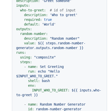
description:
'Greet someone'
inputs:
who-to-greet:
# id of input
description:
'Who to greet'
required:
true
default:
'World'
outputs:
random-number:
description:
"Random number"
value:
${{
steps.random-number-
generator.outputs.random-number
}}
runs:
using:
"composite"
steps:
-
name:
Set
Greeting
run:
echo
"Hello 
$INPUT_WHO_TO_GREET."
shell:
bash
env:
INPUT_WHO_TO_GREET:
${{
inputs.who-
to-greet
}}
-
name:
Random
Number
Generator
id:
random-number-generator