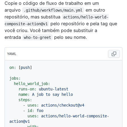
Copie o código de fluxo de trabalho em um
arquivo
em outro
.github/workflows/main.yml
repositório, mas substitua
actions/hello-world-
pelo repositório e pela tag que
composite-action@v1
você criou. Você também pode substituir a
entrada
pelo seu nome.
who-to-greet
YAML
on:
 [
push
]

jobs:
hello_world_job:
runs-on:
ubuntu-latest
name:
A
job
to
say
hello
steps:
-
uses:
actions/checkout@v4
-
id:
foo
uses:
actions/hello-world-composite-
action@v1
with: