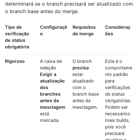
determinará se o branch precisará ser atualizado com
o branch base antes do merge.
Tipo de
Configuraçã
Requisitos
Consideraç
verificação
o
de merge
ões
de status
obrigatória
Rigoroso
A caixa de
O branch
Este é o
seleção
precisa
comportame
Exigir a
estar
nto padrão
atualização
atualizado
para
dos
com o
verificações
branches
branch base
de status
antes da
antes da
obrigatórias.
mesclagem
mesclagem.
Podem ser
está
necessários
marcada.
mais builds,
pois você
precisará
atualizar o