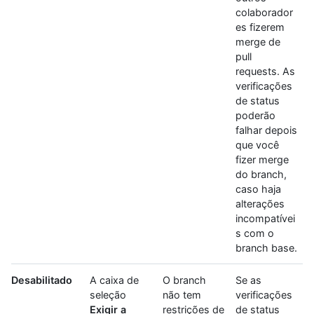
colaborador
es fizerem
merge de
pull
requests. As
verificações
de status
poderão
falhar depois
que você
fizer merge
do branch,
caso haja
alterações
incompatívei
s com o
branch base.
Desabilitado
A caixa de
O branch
Se as
seleção
não tem
verificações
Exigir a
restrições de
de status