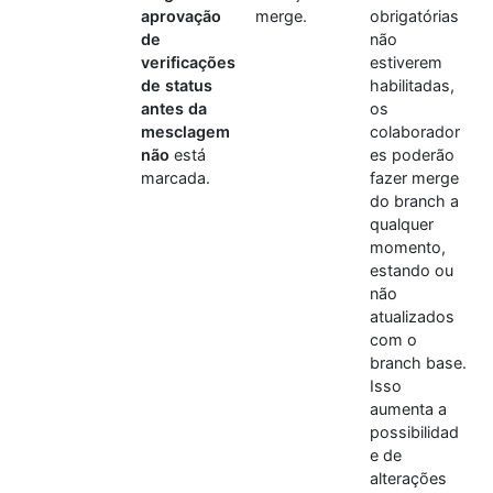
aprovação
merge.
obrigatórias
de
não
verificações
estiverem
de status
habilitadas,
antes da
os
mesclagem
colaborador
não
está
es poderão
marcada.
fazer merge
do branch a
qualquer
momento,
estando ou
não
atualizados
com o
branch base.
Isso
aumenta a
possibilidad
e de
alterações