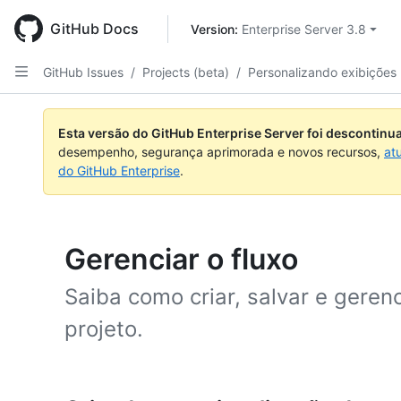
Skip
to
GitHub Docs
Version: 
Enterprise Server 3.8
main
content
GitHub Issues
/
Projects (beta)
/
Personalizando exibições
Esta versão do GitHub Enterprise Server foi descontin
desempenho, segurança aprimorada e novos recursos,
at
do GitHub Enterprise
.
Gerenciar o fluxo
Saiba como criar, salvar e geren
projeto.