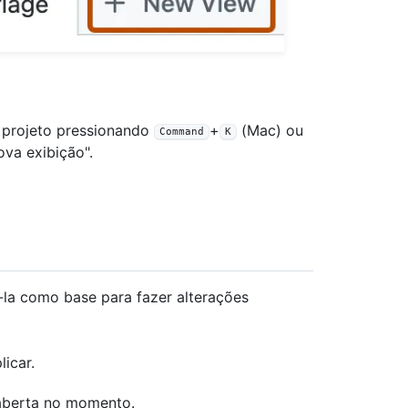
 projeto pressionando
+
(Mac) ou
Command
K
va exibição".
-la como base para fazer alterações
icar.
aberta no momento.