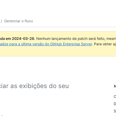
/
Gerenciar o fluxo
uada em
2024-03-26
.
Nenhum lançamento de patch será feito, mesmo
ualize para a última versão do GitHub Enterprise Server
. Para obter 
ciar as exibições do seu
N
C
D
S