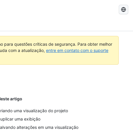
Pesquisar
no
GitHub
 para questões críticas de segurança. Para obter melhor
ajuda com a atualização,
entre em contato com o suporte
este artigo
riando uma visualização do projeto
uplicar uma exibição
alvando alterações em uma visualização