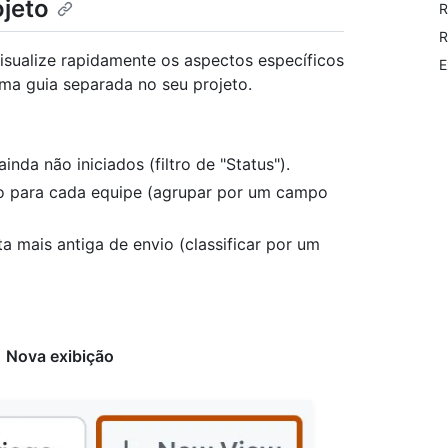
ojeto
R
R
isualize rapidamente os aspectos específicos
E
uma guia separada no seu projeto.
nda não iniciados (filtro de "Status").
ho para cada equipe (agrupar por um campo
 mais antiga de envio (classificar por um
m
Nova exibição