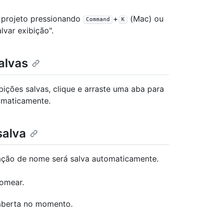
 projeto pressionando
+
(Mac) ou
Command
K
var exibição".
alvas
ições salvas, clique e arraste uma aba para
omaticamente.
salva
ração de nome será salva automaticamente.
nomear.
aberta no momento.