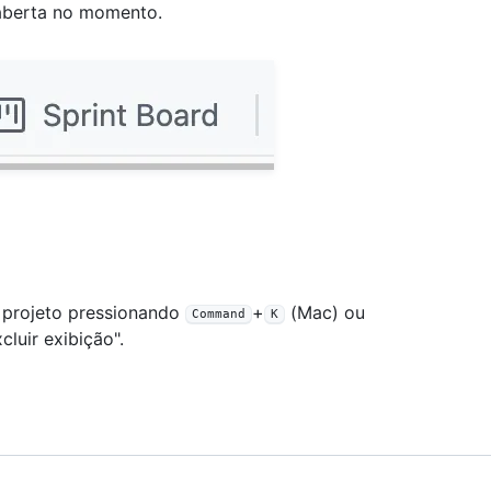
aberta no momento.
 projeto pressionando
+
(Mac) ou
Command
K
luir exibição".